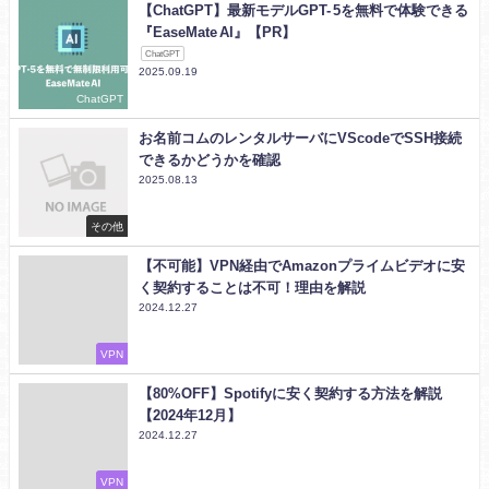
【ChatGPT】最新モデルGPT- 5を無料で体験できる
『EaseMate AI』【PR】
ChatGPT
2025.09.19
ChatGPT
お名前コムのレンタルサーバにVScodeでSSH接続
できるかどうかを確認
2025.08.13
その他
【不可能】VPN経由でAmazonプライムビデオに安
く契約することは不可！理由を解説
2024.12.27
VPN
【80%OFF】Spotifyに安く契約する方法を解説
【2024年12月】
2024.12.27
VPN