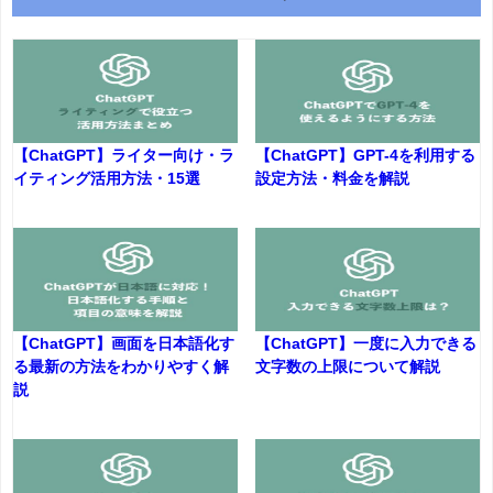
【ChatGPT】ライター向け・ラ
【ChatGPT】GPT-4を利用する
イティング活用方法・15選
設定方法・料金を解説
【ChatGPT】画面を日本語化す
【ChatGPT】一度に入力できる
る最新の方法をわかりやすく解
文字数の上限について解説
説