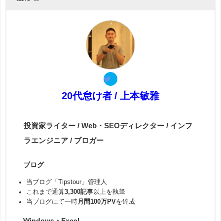
20代怠け者 / 上本敏雅
投資家ライター / Web・SEOディレクター / インフ
ラエンジニア / ブロガー
ブログ
当ブログ「Tipstour」管理人
これまで通算
3,300記事
以上を執筆
当ブログにて一時
月間100万PV
を達成
Windows・Excel