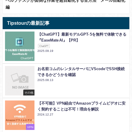
ヘルプデスクが面倒な作業を超自動化する全方法 メール自動化
編
Tipstourの最新記事
【ChatGPT】最新モデルGPT- 5を無料で体験できる
『EaseMate AI』【PR】
ChatGPT
2025.09.19
ChatGPT
お名前コムのレンタルサーバにVScodeでSSH接続
できるかどうかを確認
2025.08.13
その他
【不可能】VPN経由でAmazonプライムビデオに安
く契約することは不可！理由を解説
2024.12.27
VPN