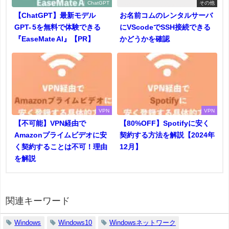
ChatGPT
その他
【ChatGPT】最新モデル
お名前コムのレンタルサーバ
GPT- 5を無料で体験できる
にVScodeでSSH接続できる
『EaseMate AI』【PR】
かどうかを確認
VPN
VPN
【不可能】VPN経由で
【80%OFF】Spotifyに安く
Amazonプライムビデオに安
契約する方法を解説【2024年
く契約することは不可！理由
12月】
を解説
関連キーワード
Windows
Windows10
Windowsネットワーク