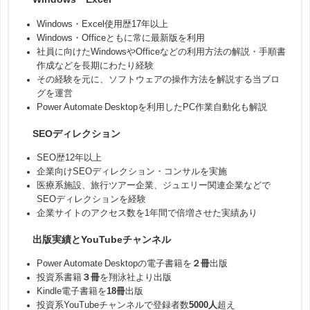
Windows・Excel使用歴17年以上
Windows・Officeともに常に最新版を利用
社員に向けたWindowsやOfficeなどの利用方法の解説・手順書
作成などを長期にわたり経験
その経験を元に、ソフトウェアの操作方法を解説する当ブロ
グを運営
Power Automate Desktopを利用したPC作業自動化も解説
SEOディレクション
SEO歴12年以上
企業向けSEOディレクション・コンサルを実施
医療系施設、旅行ツアー企業、ジュエリー関連企業などで
SEOディレクションを経験
企業サイトのアクセス数を1年間で倍増させた実績あり
出版実績とYouTubeチャンネル
Power Automate Desktopの電子書籍を
２冊
出版
投資系書籍
３冊
を翔泳社より出版
Kindle電子書籍を
18冊
出版
投資系YouTubeチャンネルで登録者数
5000人
超え