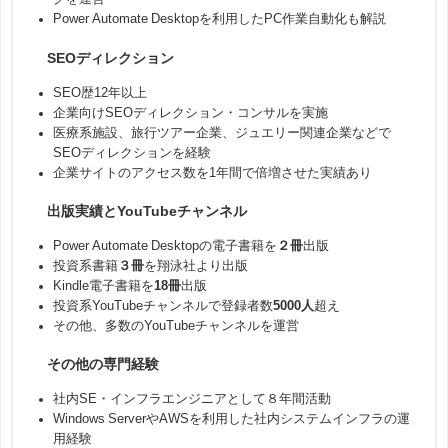
Power Automate Desktopを利用したPC作業自動化も解説
SEOディレクション
SEO歴12年以上
企業向けSEOディレクション・コンサルを実施
医療系施設、旅行ツアー企業、ジュエリー関連企業などで
SEOディレクションを経験
企業サイトのアクセス数を1年間で倍増させた実績あり
出版実績とYouTubeチャンネル
Power Automate Desktopの電子書籍を
２冊
出版
投資系書籍
３冊
を翔泳社より出版
Kindle電子書籍を
18冊
出版
投資系YouTubeチャンネルで登録者数
5000人
超え
その他、多数のYouTubeチャンネルを運営
その他の専門経験
社内SE・インフラエンジニアとして８年間活動
Windows ServerやAWSを利用した社内システムインフラの運
用経験