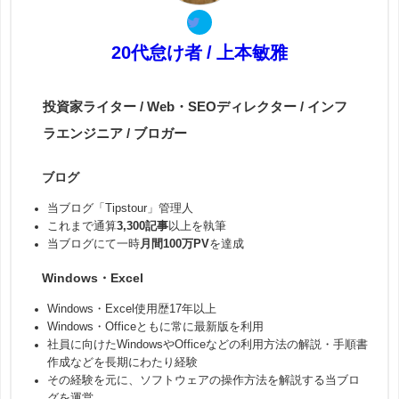
20代怠け者 / 上本敏雅
投資家ライター / Web・SEOディレクター / インフ
ラエンジニア / ブロガー
ブログ
当ブログ「Tipstour」管理人
これまで通算
3,300記事
以上を執筆
当ブログにて一時
月間100万PV
を達成
Windows・Excel
Windows・Excel使用歴17年以上
Windows・Officeともに常に最新版を利用
社員に向けたWindowsやOfficeなどの利用方法の解説・手順書
作成などを長期にわたり経験
その経験を元に、ソフトウェアの操作方法を解説する当ブロ
グを運営