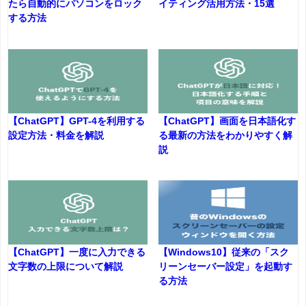
たら自動的にパソコンをロック
イティング活用方法・15選
する方法
【ChatGPT】GPT-4を利用する
【ChatGPT】画面を日本語化す
設定方法・料金を解説
る最新の方法をわかりやすく解
説
【ChatGPT】一度に入力できる
【Windows10】従来の「スク
文字数の上限について解説
リーンセーバー設定」を起動す
る方法