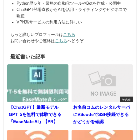
Python歴５年・業務の自動化ツールやBotを作成・公開中
ChatGPT登場直後からAIを活用・ライティングやビジネスで
駆使
VPN系サービスの利用方法に詳しい
もっと詳しいプロフィールは
こちら
お問い合わせやご連絡は
こちら
へどうぞ
最近書いた記事
ChatGPT
その他
【ChatGPT】最新モデル
お名前コムのレンタルサーバ
GPT- 5を無料で体験できる
にVScodeでSSH接続できる
『EaseMate AI』【PR】
かどうかを確認