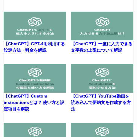
【ChatGPT】GPT-4を利用する
【ChatGPT】一度に入力できる
設定方法・料金を解説
文字数の上限について解説
【ChatGPT】Custom
【ChatGPT】YouTube動画を
instructionsとは？ 使い方と設
読み込んで要約文を作成する方
定項目を解説
法