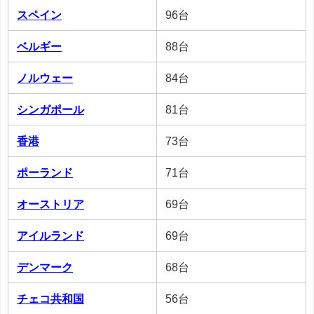
スペイン
96台
ベルギー
88台
ノルウェー
84台
シンガポール
81台
香港
73台
ポーランド
71台
オーストリア
69台
アイルランド
69台
デンマーク
68台
チェコ共和国
56台