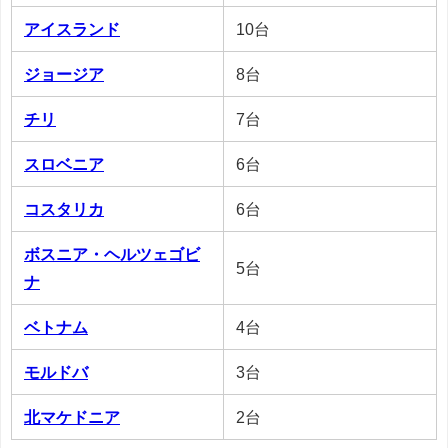
アイスランド
10台
ジョージア
8台
チリ
7台
スロベニア
6台
コスタリカ
6台
ボスニア・ヘルツェゴビ
5台
ナ
ベトナム
4台
モルドバ
3台
北マケドニア
2台