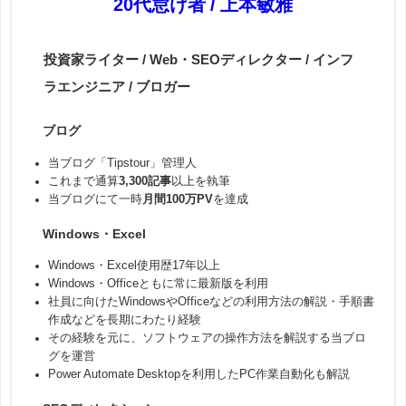
20代怠け者 / 上本敏雅
投資家ライター / Web・SEOディレクター / インフ
ラエンジニア / ブロガー
ブログ
当ブログ「Tipstour」管理人
これまで通算
3,300記事
以上を執筆
当ブログにて一時
月間100万PV
を達成
Windows・Excel
Windows・Excel使用歴17年以上
Windows・Officeともに常に最新版を利用
社員に向けたWindowsやOfficeなどの利用方法の解説・手順書
作成などを長期にわたり経験
その経験を元に、ソフトウェアの操作方法を解説する当ブロ
グを運営
Power Automate Desktopを利用したPC作業自動化も解説