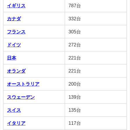
イギリス
787台
カナダ
332台
フランス
305台
ドイツ
272台
日本
221台
オランダ
221台
オーストラリア
200台
スウェーデン
139台
スイス
135台
イタリア
117台