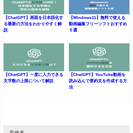
【ChatGPT】画面を日本語化す
【Windows11】無料で使える
る最新の方法をわかりやすく解
動画編集フリーソフトおすすめ
説
５選
【ChatGPT】一度に入力できる
【ChatGPT】YouTube動画を
文字数の上限について解説
読み込んで要約文を作成する方
法
監修者