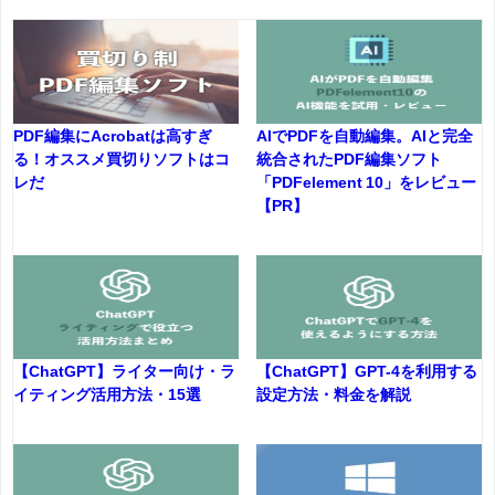
PDF編集にAcrobatは高すぎ
AIでPDFを自動編集。AIと完全
る！オススメ買切りソフトはコ
統合されたPDF編集ソフト
レだ
「PDFelement 10」をレビュー
【PR】
【ChatGPT】ライター向け・ラ
【ChatGPT】GPT-4を利用する
イティング活用方法・15選
設定方法・料金を解説