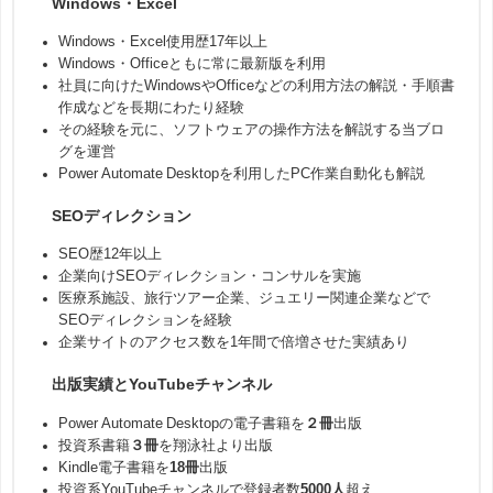
Windows・Excel
Windows・Excel使用歴17年以上
Windows・Officeともに常に最新版を利用
社員に向けたWindowsやOfficeなどの利用方法の解説・手順書
作成などを長期にわたり経験
その経験を元に、ソフトウェアの操作方法を解説する当ブロ
グを運営
Power Automate Desktopを利用したPC作業自動化も解説
SEOディレクション
SEO歴12年以上
企業向けSEOディレクション・コンサルを実施
医療系施設、旅行ツアー企業、ジュエリー関連企業などで
SEOディレクションを経験
企業サイトのアクセス数を1年間で倍増させた実績あり
出版実績とYouTubeチャンネル
Power Automate Desktopの電子書籍を
２冊
出版
投資系書籍
３冊
を翔泳社より出版
Kindle電子書籍を
18冊
出版
投資系YouTubeチャンネルで登録者数
5000人
超え