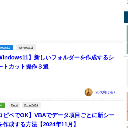
Windows11
dows11
Windows11】新しいフォルダーを作成するシ
ートカット操作３選
20代怠け者 / 上本敏雅
Excel
Excel VBA
el
コピペでOK】VBAでデータ項目ごとに新シー
を作成する方法【2024年11月】