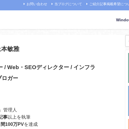
お問い合わせ
当ブログについて
ご紹介記事掲載希望につ
Wind
 上本敏雅
/ Web・SEOディレクター / インフラ
 ブロガー
r」管理人
0記事
以上を執筆
間100万PV
を達成