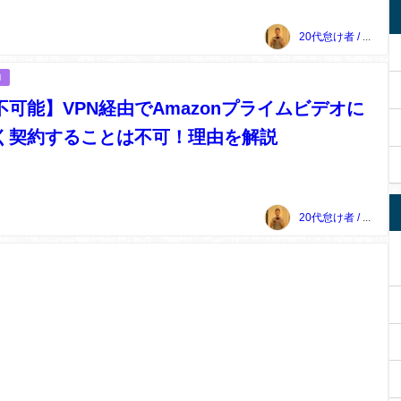
20代怠け者 / 上本敏雅
N
不可能】VPN経由でAmazonプライムビデオに
く契約することは不可！理由を解説
20代怠け者 / 上本敏雅