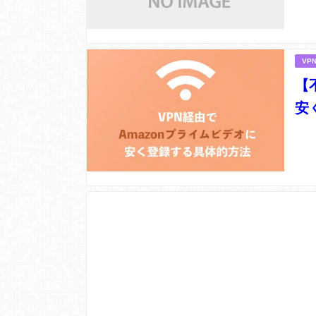
VP
【
安