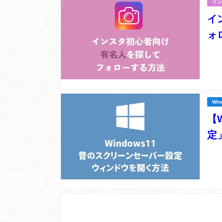
イン
イ
ォ
Win
【
定