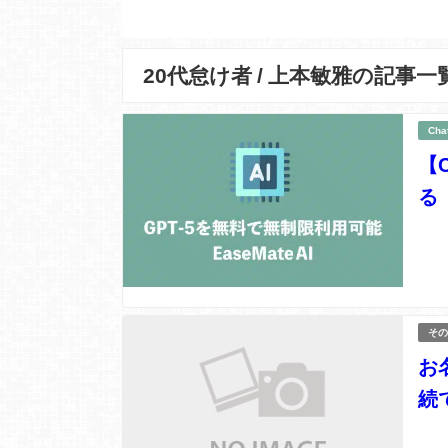
20代怠け者 / 上本敏雅の記事一
Cha
【
る『
その
お
続