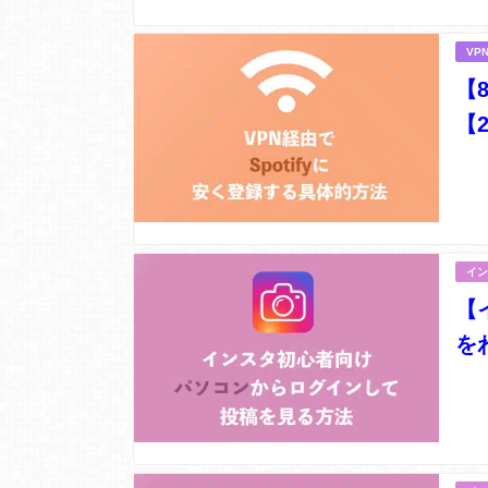
VP
【
【2
イン
【
を