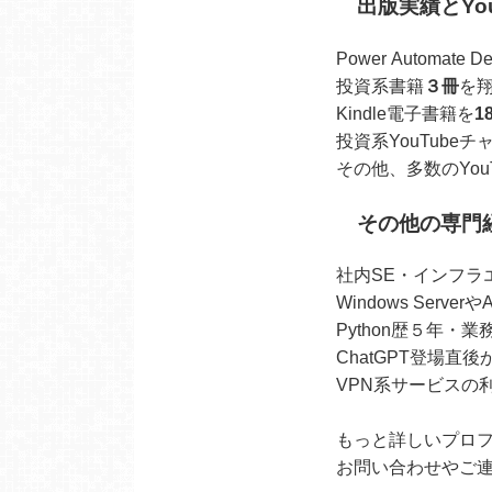
出版実績とYo
Power Automate
投資系書籍
３冊
を
Kindle電子書籍を
1
投資系YouTube
その他、多数のYou
その他の専門
社内SE・インフラ
Windows Ser
Python歴５年・
ChatGPT登場直
VPN系サービスの
もっと詳しいプロ
お問い合わせやご