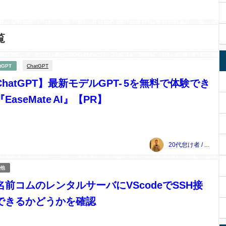
覧
ChatGPT
tGPT
ChatGPT】最新モデルGPT- 5を無料で体験でき
EaseMate AI』【PR】
20代怠け者 / 上本敏雅
他
名前コムのレンタルサーバにVScodeでSSH接
できるかどうかを確認