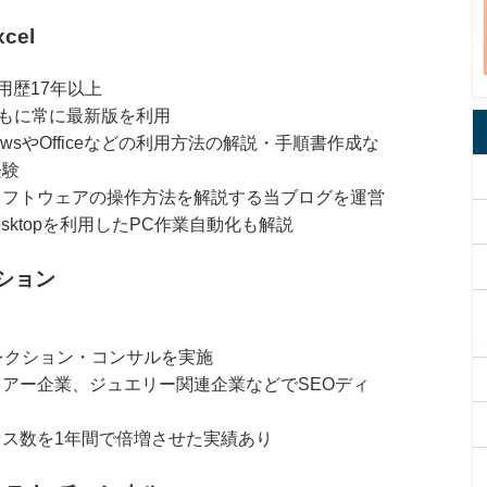
cel
l使用歴17年以上
iceともに常に最新版を利用
owsやOfficeなどの利用方法の解説・手順書作成な
経験
ソフトウェアの操作方法を解説する当ブログを運営
te Desktopを利用したPC作業自動化も解説
ション
レクション・コンサルを実施
アー企業、ジュエリー関連企業などでSEOディ
ス数を1年間で倍増させた実績あり