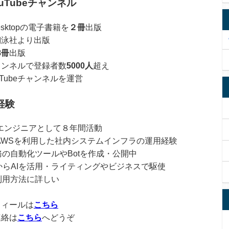
uTubeチャンネル
 Desktopの電子書籍を
２冊
出版
翔泳社より出版
8冊
出版
チャンネルで登録者数
5000人
超え
Tubeチャンネルを運営
経験
エンジニアとして８年間活動
verやAWSを利用した社内システムインフラの運用経験
業務の自動化ツールやBotを作成・公開中
後からAIを活用・ライティングやビジネスで駆使
利用方法に詳しい
フィールは
こちら
連絡は
こちら
へどうぞ