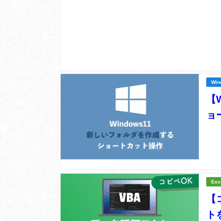
Win
【
ョ
Exc
【
ト