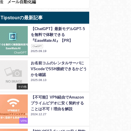
法 メール自動化編
Tipstourの最新記事
【ChatGPT】最新モデルGPT- 5
を無料で体験できる
『EaseMate AI』【PR】
ChatGPT
2025.09.19
ChatGPT
お名前コムのレンタルサーバに
VScodeでSSH接続できるかどう
かを確認
2025.08.13
その他
【不可能】VPN経由でAmazon
プライムビデオに安く契約する
ことは不可！理由を解説
2024.12.27
VPN