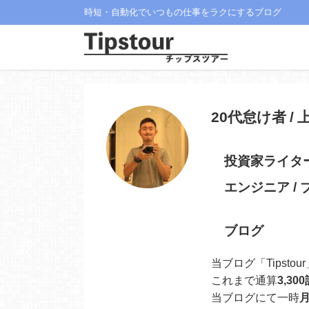
時短・自動化でいつもの仕事をラクにするブログ
20代怠け者 /
投資家ライター 
エンジニア /
ブログ
当ブログ「Tipstou
これまで通算
3,30
当ブログにて一時
月