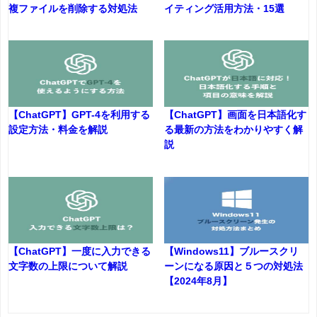
複ファイルを削除する対処法
イティング活用方法・15選
【ChatGPT】GPT-4を利用する
【ChatGPT】画面を日本語化す
設定方法・料金を解説
る最新の方法をわかりやすく解
説
【ChatGPT】一度に入力できる
【Windows11】ブルースクリ
文字数の上限について解説
ーンになる原因と５つの対処法
【2024年8月】