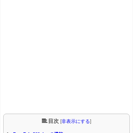
目次
[
非表示にする
]