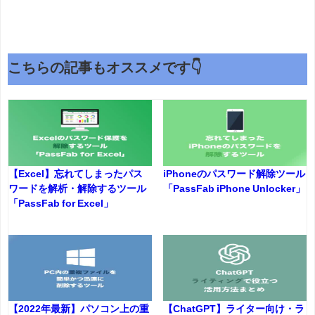
こちらの記事もオススメです👇
【Excel】忘れてしまったパス
iPhoneのパスワード解除ツール
ワードを解析・解除するツール
「PassFab iPhone Unlocker」
「PassFab for Excel」
【2022年最新】パソコン上の重
【ChatGPT】ライター向け・ラ