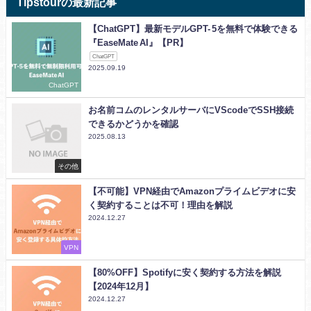
Tipstourの最新記事
【ChatGPT】最新モデルGPT- 5を無料で体験できる
『EaseMate AI』【PR】
ChatGPT
2025.09.19
ChatGPT
お名前コムのレンタルサーバにVScodeでSSH接続
できるかどうかを確認
2025.08.13
その他
【不可能】VPN経由でAmazonプライムビデオに安
く契約することは不可！理由を解説
2024.12.27
VPN
【80%OFF】Spotifyに安く契約する方法を解説
【2024年12月】
2024.12.27