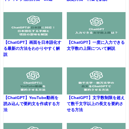
【ChatGPT】画面を日本語化す
【ChatGPT】一度に入力できる
る最新の方法をわかりやすく解
文字数の上限について解説
説
【ChatGPT】YouTube動画を
【ChatGPT】文字数制限を超え
読み込んで要約文を作成する方
て数千文字以上の長文を要約さ
法
せる方法