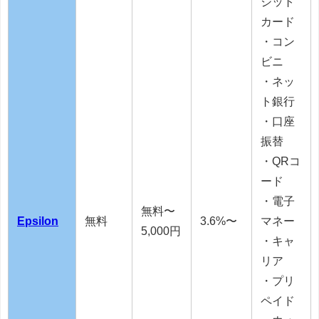
ジット
カード
・コン
ビニ
・ネッ
ト銀行
・口座
振替
・QRコ
ード
・電子
無料〜
Epsilon
無料
3.6%〜
マネー
5,000円
・キャ
リア
・プリ
ペイド