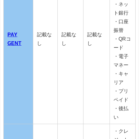
・ネッ
ト銀行
・口座
振替
PAY
記載な
記載な
記載な
・QRコ
GENT
し
し
し
ード
・電子
マネー
・キャ
リア
・プリ
ペイド
・後払
い
・クレ