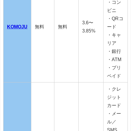
・コン
ビニ
・QRコ
3.6〜
KOMOJU
無料
無料
ード
3.85%
・キャ
リア
・銀行
・ATM
・プリ
ペイド
・クレ
ジット
カード
・メー
ル／
SMS