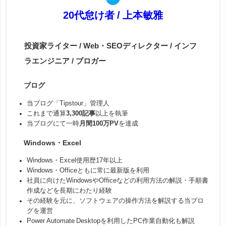
20代怠け者 / 上本敏雅
投資家ライター / Web・SEOディレクター / インフ
ラエンジニア / ブロガー
ブログ
当ブログ「Tipstour」管理人
これまで通算
3,300記事
以上を執筆
当ブログにて一時
月間100万PV
を達成
Windows・Excel
Windows・Excel使用歴17年以上
Windows・Officeともに常に最新版を利用
社員に向けたWindowsやOfficeなどの利用方法の解説・手順書
作成などを長期にわたり経験
その経験を元に、ソフトウェアの操作方法を解説する当ブロ
グを運営
Power Automate Desktopを利用したPC作業自動化も解説