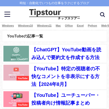
時短・自動化でいつもの仕事をラクにするブログ
Windows
Windows10
Windows11
Mac
Office
Excel
Python
Web
YouTubeの記事一覧
【ChatGPT】YouTube動画を読
み込んで要約文を作成する方法
ChatGPT
【YouTube】特定の視聴者の不
快なコメントを非表示にする方
YouTube
法【2024年8月】
【YouTube】ユーチューバー・
投稿者向け情報記事まとめ
YouTube