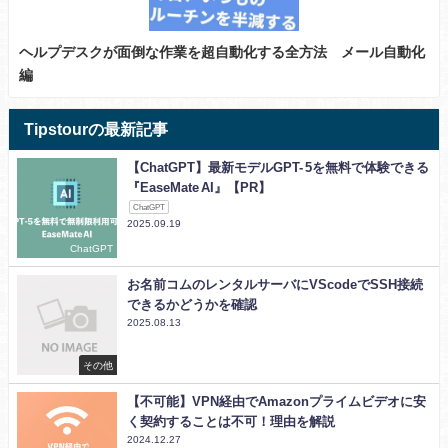
ヘルプデスクが面倒な作業を超自動化する全方法 メール自動化
編
Tipstourの最新記事
【ChatGPT】最新モデルGPT- 5を無料で体験できる
『EaseMate AI』【PR】
ChatGPT
2025.09.19
ChatGPT
お名前コムのレンタルサーバにVScodeでSSH接続
できるかどうかを確認
2025.08.13
その他
【不可能】VPN経由でAmazonプライムビデオに安
く契約することは不可！理由を解説
2024.12.27