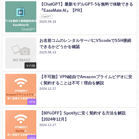
【ChatGPT】最新モデルGPT- 5を無料で体験できる
『EaseMate AI』【PR】
ChatGPT
2025.09.19
ChatGPT
お名前コムのレンタルサーバにVScodeでSSH接続
できるかどうかを確認
2025.08.13
その他
【不可能】VPN経由でAmazonプライムビデオに安
く契約することは不可！理由を解説
2024.12.27
VPN
【80%OFF】Spotifyに安く契約する方法を解説
【2024年12月】
2024.12.27
VPN