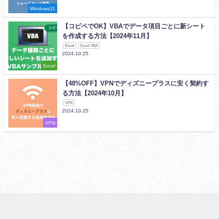
Windows11
【コピペでOK】VBAでデータ項目ごとに新シート
を作成する方法【2024年11月】
Excel
Excel VBA
2024.10.25
Excel
【48%OFF】VPNでディズニープラスに安く契約す
る方法【2024年10月】
VPN
2024.10.25
VPN
プライバシーポリシーと免責事項
サイトマップ
怠け者の20代が投資やってみたブログ
KUbooks
FindOpen