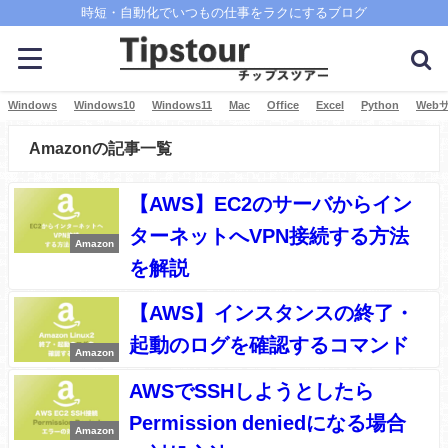
時短・自動化でいつもの仕事をラクにするブログ
Windows
Windows10
Windows11
Mac
Office
Excel
Python
Web
Amazonの記事一覧
【AWS】EC2のサーバからイン
ターネットへVPN接続する方法
Amazon
を解説
【AWS】インスタンスの終了・
起動のログを確認するコマンド
Amazon
AWSでSSHしようとしたら
Permission deniedになる場合
Amazon