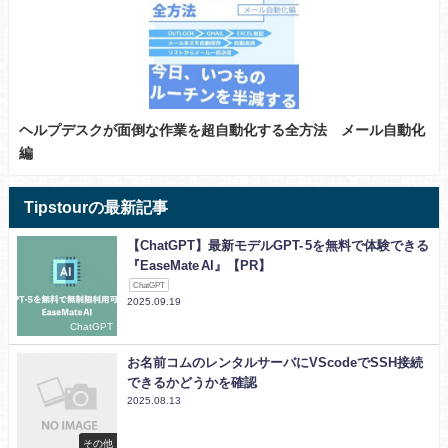
ヘルプデスクが面倒な作業を超自動化する全方法 メール自動化
編
Tipstourの最新記事
【ChatGPT】最新モデルGPT- 5を無料で体験できる
『EaseMate AI』【PR】
ChatGPT
2025.09.19
ChatGPT
お名前コムのレンタルサーバにVScodeでSSH接続
できるかどうかを確認
2025.08.13
その他