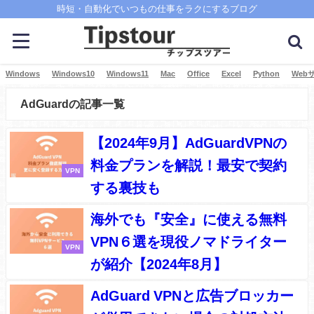
時短・自動化でいつもの仕事をラクにするブログ
Windows
Windows10
Windows11
Mac
Office
Excel
Python
Web
AdGuardの記事一覧
【2024年9月】AdGuardVPNの
料金プランを解説！最安で契約
VPN
する裏技も
海外でも『安全』に使える無料
VPN６選を現役ノマドライター
VPN
が紹介【2024年8月】
AdGuard VPNと広告ブロッカー