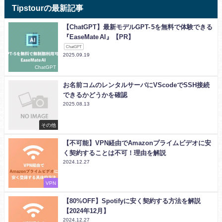
Tipstourの最新記事
【ChatGPT】最新モデルGPT- 5を無料で体験できる
『EaseMate AI』【PR】
ChatGPT
2025.09.19
ChatGPT
お名前コムのレンタルサーバにVScodeでSSH接続
できるかどうかを確認
2025.08.13
その他
【不可能】VPN経由でAmazonプライムビデオに安
く契約することは不可！理由を解説
2024.12.27
VPN
【80%OFF】Spotifyに安く契約する方法を解説
【2024年12月】
2024.12.27