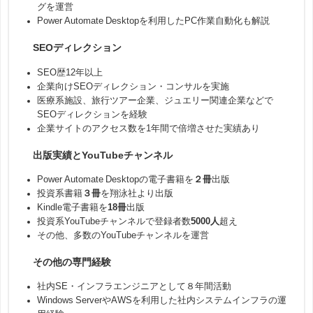
グを運営
Power Automate Desktopを利用したPC作業自動化も解説
SEOディレクション
SEO歴12年以上
企業向けSEOディレクション・コンサルを実施
医療系施設、旅行ツアー企業、ジュエリー関連企業などで
SEOディレクションを経験
企業サイトのアクセス数を1年間で倍増させた実績あり
出版実績とYouTubeチャンネル
Power Automate Desktopの電子書籍を
２冊
出版
投資系書籍
３冊
を翔泳社より出版
Kindle電子書籍を
18冊
出版
投資系YouTubeチャンネルで登録者数
5000人
超え
その他、多数のYouTubeチャンネルを運営
その他の専門経験
社内SE・インフラエンジニアとして８年間活動
Windows ServerやAWSを利用した社内システムインフラの運