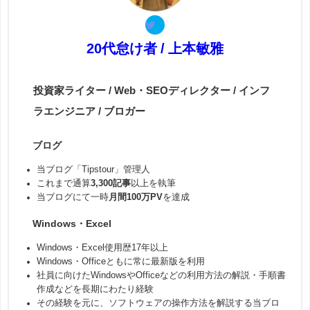
20代怠け者 / 上本敏雅
投資家ライター / Web・SEOディレクター / インフ
ラエンジニア / ブロガー
ブログ
当ブログ「Tipstour」管理人
これまで通算
3,300記事
以上を執筆
当ブログにて一時
月間100万PV
を達成
Windows・Excel
Windows・Excel使用歴17年以上
Windows・Officeともに常に最新版を利用
社員に向けたWindowsやOfficeなどの利用方法の解説・手順書
作成などを長期にわたり経験
その経験を元に、ソフトウェアの操作方法を解説する当ブロ