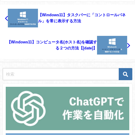
【Windows11】タスクバーに「コントロールパネ
ル」を常に表示する方法
【Windows11】コンピュータ名(ホスト名)を確認す
る２つの方法【[date]】