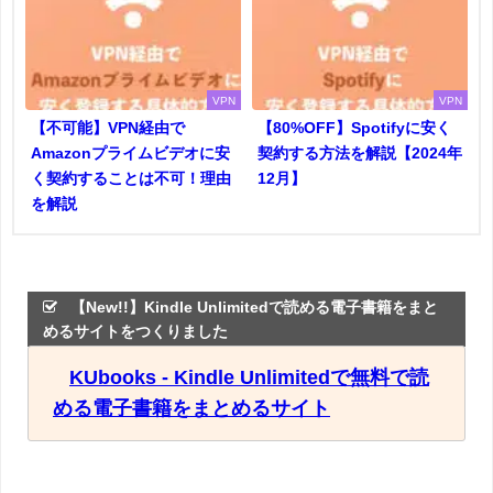
VPN
VPN
【不可能】VPN経由で
【80%OFF】Spotifyに安く
Amazonプライムビデオに安
契約する方法を解説【2024年
く契約することは不可！理由
12月】
を解説
【New!!】Kindle Unlimitedで読める電子書籍をまと
めるサイトをつくりました
KUbooks - Kindle Unlimitedで無料で読
める電子書籍をまとめるサイト