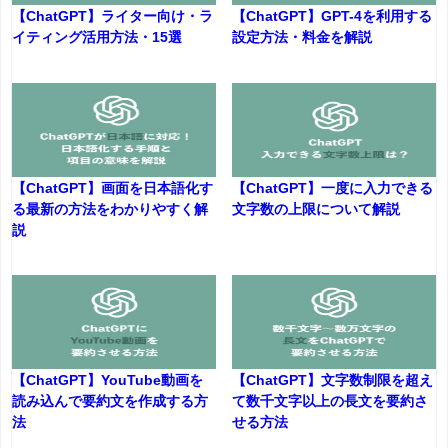
【ChatGPT】ライター向け・ラ
【ChatGPT】GPT-4を利用する
イティング活用方法・15選
設定方法・料金を解説
【ChatGPT】画面を日本語化す
【ChatGPT】一度に入力できる
る最新の方法をわかりやすく解
文字数の上限について解説
説
【ChatGPT】YouTube動画を
【ChatGPT】文字数制限を超え
読み込んで要約文を作成する方
て数千文字以上の長文を要約さ
法
せる方法