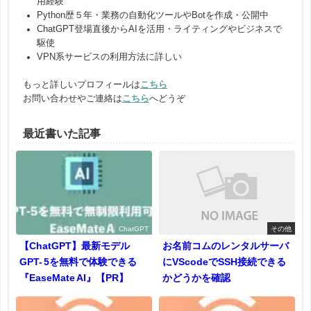
用経験
Python歴５年・業務の自動化ツールやBotを作成・公開中
ChatGPT登場直後からAIを活用・ライティングやビジネスで
駆使
VPN系サービスの利用方法に詳しい
もっと詳しいプロフィールは
こちら
お問い合わせやご連絡は
こちら
へどうぞ
最近書いた記事
ChatGPT
その他
【ChatGPT】最新モデル
お名前コムのレンタルサーバ
GPT- 5を無料で体験できる
にVScodeでSSH接続できる
『EaseMate AI』【PR】
かどうかを確認