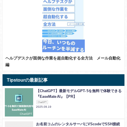
ヘルプデスクが面倒な作業を超自動化する全方法 メール自動化
編
Tipstourの最新記事
【ChatGPT】最新モデルGPT- 5を無料で体験できる
『EaseMate AI』【PR】
ChatGPT
2025.09.19
ChatGPT
お名前コムのレンタルサーバにVScodeでSSH接続