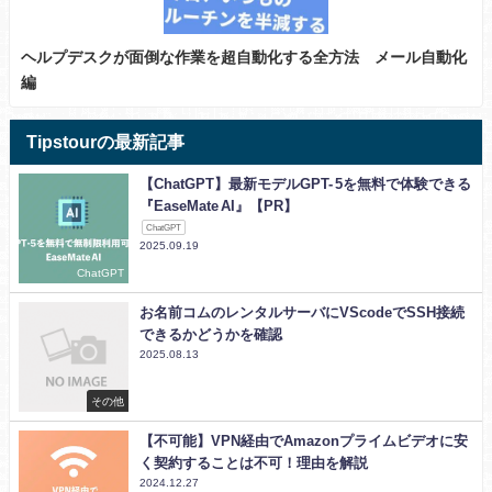
ヘルプデスクが面倒な作業を超自動化する全方法 メール自動化
編
Tipstourの最新記事
【ChatGPT】最新モデルGPT- 5を無料で体験できる
『EaseMate AI』【PR】
ChatGPT
2025.09.19
ChatGPT
お名前コムのレンタルサーバにVScodeでSSH接続
できるかどうかを確認
2025.08.13
その他
【不可能】VPN経由でAmazonプライムビデオに安
く契約することは不可！理由を解説
2024.12.27