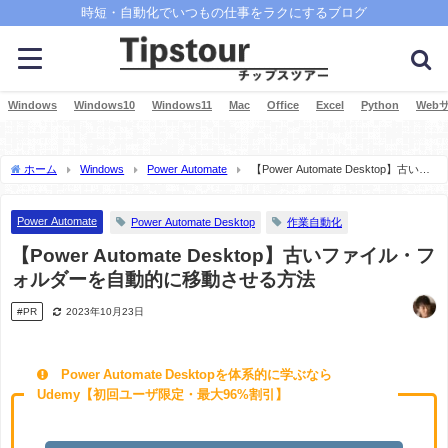
時短・自動化でいつもの仕事をラクにするブログ
Windows
Windows10
Windows11
Mac
Office
Excel
Python
Web
ホーム
Windows
Power Automate
【Power Automate Desktop】古いフ
ァイル・フォルダーを自動的に移動させる方法
Power Automate
Power Automate Desktop
作業自動化
【Power Automate Desktop】古いファイル・フ
ォルダーを自動的に移動させる方法
#PR
2023年10月23日
Power Automate Desktopを体系的に学ぶなら
Udemy【初回ユーザ限定・最大96%割引】