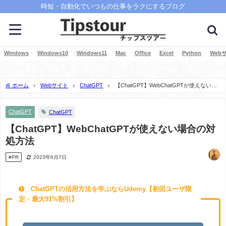
時短・自動化でいつもの仕事をラクにするブログ
Windows
Windows10
Windows11
Mac
Office
Excel
Python
Web
ホーム
Webサイト
ChatGPT
【ChatGPT】WebChatGPTが使えない場
合の対処方法
ChatGPT
ChatGPT
【ChatGPT】WebChatGPTが使えない場合の対
処方法
#PR
2023年6月7日
ChatGPTの活用方法を学ぶならUdemy【初回ユーザ限
定・最大91%割引】