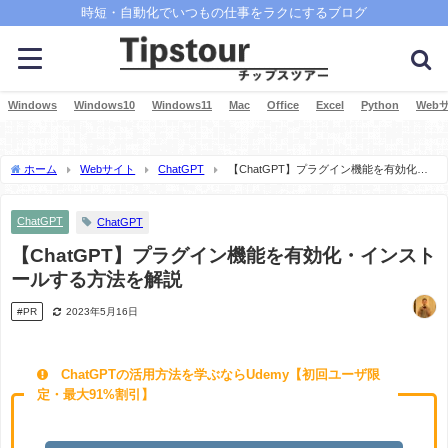
時短・自動化でいつもの仕事をラクにするブログ
Windows
Windows10
Windows11
Mac
Office
Excel
Python
Web
ホーム
Webサイト
ChatGPT
【ChatGPT】プラグイン機能を有効化・
インストールする方法を解説
ChatGPT
ChatGPT
【ChatGPT】プラグイン機能を有効化・インスト
ールする方法を解説
#PR
2023年5月16日
ChatGPTの活用方法を学ぶならUdemy【初回ユーザ限
定・最大91%割引】