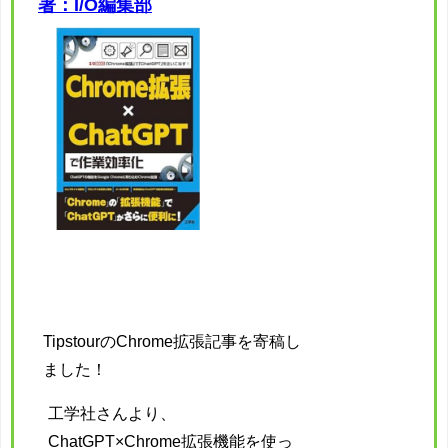
著：I/O編集部
TipstourのChrome拡張記事を寄稿し
ました！
工学社さんより、
ChatGPT×Chrome拡張機能を使っ