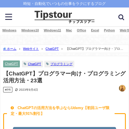
時短・自動化でいつもの仕事をラクにするブログ
Windows
Windows10
Windows11
Mac
Office
Excel
Python
Web
ホーム
Webサイト
ChatGPT
【ChatGPT】プログラマー向け・プログ
ラミング活用方法・23選
ChatGPT
ChatGPT
プログラミング
【ChatGPT】プログラマー向け・プログラミング
活用方法・23選
#PR
2023年9月4日
ChatGPTの活用方法を学ぶならUdemy【初回ユーザ限
定・最大91%割引】