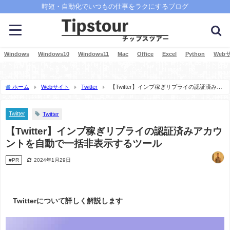
時短・自動化でいつもの仕事をラクにするブログ
Windows
Windows10
Windows11
Mac
Office
Excel
Python
Web
ホーム
Webサイト
Twitter
【Twitter】インプ稼ぎリプライの認証済みア
カウントを自動で一括非表示するツール
Twitter
Twitter
【Twitter】インプ稼ぎリプライの認証済みアカウ
ントを自動で一括非表示するツール
#PR
2024年1月29日
Twitterについて詳しく解説します