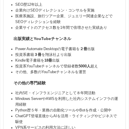
SEO歴12年以上
企業向けSEOディレクション・コンサルを実施
医療系施設、旅行ツアー企業、ジュエリー関連企業などで
SEOディレクションを経験
企業サイトのアクセス数を1年間で倍増させた実績あり
出版実績とYouTubeチャンネル
Power Automate Desktopの電子書籍を
２冊
出版
投資系書籍
３冊
を翔泳社より出版
Kindle電子書籍を
18冊
出版
投資系YouTubeチャンネルで登録者数
5000人
超え
その他、多数のYouTubeチャンネルを運営
その他の専門経験
社内SE・インフラエンジニアとして８年間活動
Windows ServerやAWSを利用した社内システムインフラの運
用経験
Python歴５年・業務の自動化ツールやBotを作成・公開中
ChatGPT登場直後からAIを活用・ライティングやビジネスで
駆使
VPN系サービスの利用方法に詳しい