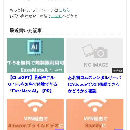
もっと詳しいプロフィールは
こちら
お問い合わせやご連絡は
こちら
へどうぞ
最近書いた記事
ChatGPT
その他
【ChatGPT】最新モデル
お名前コムのレンタルサーバ
GPT- 5を無料で体験できる
にVScodeでSSH接続できる
『EaseMate AI』【PR】
かどうかを確認