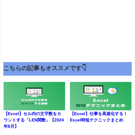
こちらの記事もオススメです👇
【Excel】セル内の文字数をカ
【Excel】仕事を高速化する！
ウントする「LEN関数」【2024
Excel時短テクニックまとめ
年8月】