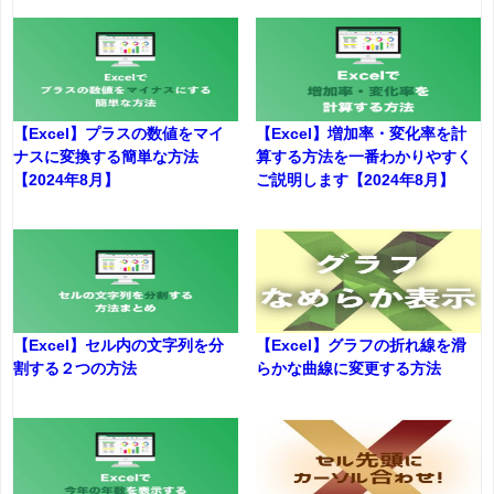
【Excel】プラスの数値をマイ
【Excel】増加率・変化率を計
ナスに変換する簡単な方法
算する方法を一番わかりやすく
【2024年8月】
ご説明します【2024年8月】
【Excel】セル内の文字列を分
【Excel】グラフの折れ線を滑
割する２つの方法
らかな曲線に変更する方法