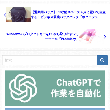
【通勤用バッグ】PC収納スペース＋床に置いて自立
する！ビジネス最強バックパック「ホグロフス コ
ーカーラージ」
WindowsのプロダクトキーをPCから取り出すフリ
ーツール「ProduKey」