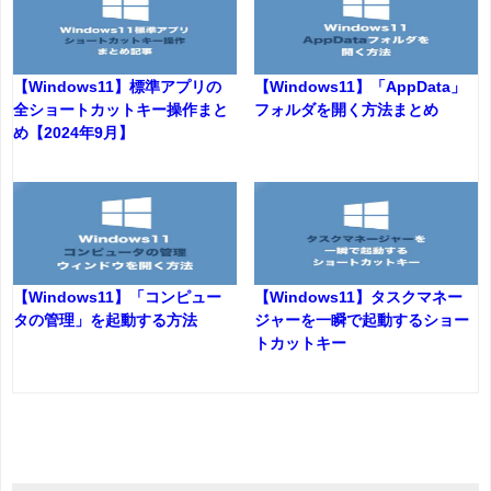
【Windows11】標準アプリの
【Windows11】「AppData」
全ショートカットキー操作まと
フォルダを開く方法まとめ
め【2024年9月】
【Windows11】「コンピュー
【Windows11】タスクマネー
タの管理」を起動する方法
ジャーを一瞬で起動するショー
トカットキー