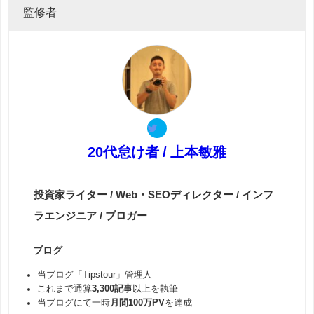
監修者
20代怠け者 / 上本敏雅
投資家ライター / Web・SEOディレクター / インフ
ラエンジニア / ブロガー
ブログ
当ブログ「Tipstour」管理人
これまで通算
3,300記事
以上を執筆
当ブログにて一時
月間100万PV
を達成