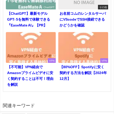
ChatGPT
その他
【ChatGPT】最新モデル
お名前コムのレンタルサーバ
GPT- 5を無料で体験できる
にVScodeでSSH接続できる
『EaseMate AI』【PR】
かどうかを確認
VPN
VPN
【不可能】VPN経由で
【80%OFF】Spotifyに安く
Amazonプライムビデオに安
契約する方法を解説【2024年
く契約することは不可！理由
12月】
を解説
関連キーワード