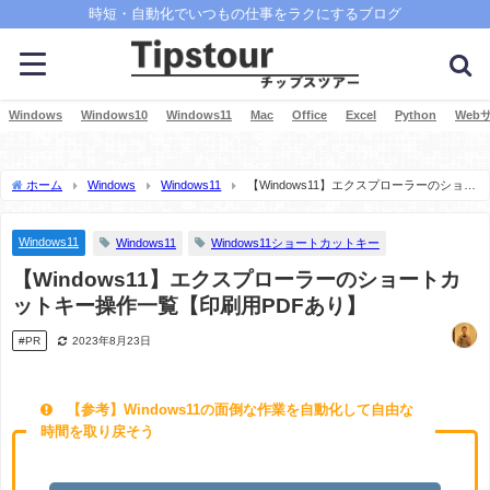
時短・自動化でいつもの仕事をラクにするブログ
Windows
Windows10
Windows11
Mac
Office
Excel
Python
Web
ホーム
Windows
Windows11
【Windows11】エクスプローラーのショー
トカットキー操作一覧【印刷用PDFあり】
Windows11
Windows11
Windows11ショートカットキー
【Windows11】エクスプローラーのショートカ
ットキー操作一覧【印刷用PDFあり】
#PR
2023年8月23日
【参考】Windows11の面倒な作業を自動化して自由な
時間を取り戻そう