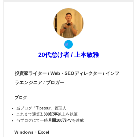
20代怠け者 / 上本敏雅
投資家ライター / Web・SEOディレクター / インフ
ラエンジニア / ブロガー
ブログ
当ブログ「Tipstour」管理人
これまで通算
3,300記事
以上を執筆
当ブログにて一時
月間100万PV
を達成
Windows・Excel