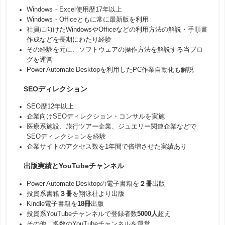
Windows・Excel使用歴17年以上
Windows・Officeともに常に最新版を利用
社員に向けたWindowsやOfficeなどの利用方法の解説・手順書
作成などを長期にわたり経験
その経験を元に、ソフトウェアの操作方法を解説する当ブロ
グを運営
Power Automate Desktopを利用したPC作業自動化も解説
SEOディレクション
SEO歴12年以上
企業向けSEOディレクション・コンサルを実施
医療系施設、旅行ツアー企業、ジュエリー関連企業などで
SEOディレクションを経験
企業サイトのアクセス数を1年間で倍増させた実績あり
出版実績とYouTubeチャンネル
Power Automate Desktopの電子書籍を
２冊
出版
投資系書籍
３冊
を翔泳社より出版
Kindle電子書籍を
18冊
出版
投資系YouTubeチャンネルで登録者数
5000人
超え
その他、多数のYouTubeチャンネルを運営