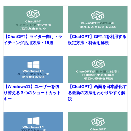
【ChatGPT】ライター向け・ラ
【ChatGPT】GPT-4を利用する
イティング活用方法・15選
設定方法・料金を解説
【Windows11】ユーザーを切
【ChatGPT】画面を日本語化す
り替える３つのショートカット
る最新の方法をわかりやすく解
キー
説