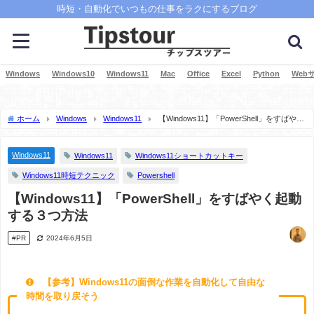
時短・自動化でいつもの仕事をラクにするブログ
Windows
Windows10
Windows11
Mac
Office
Excel
Python
Web
ホーム
Windows
Windows11
【Windows11】「PowerShell」をすばやく
起動する３つ方法
Windows11
Windows11
Windows11ショートカットキー
Windows11時短テクニック
Powershell
【Windows11】「PowerShell」をすばやく起動
する３つ方法
#PR
2024年6月5日
【参考】Windows11の面倒な作業を自動化して自由な
時間を取り戻そう