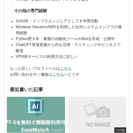
その他の専門経験
社内SE・インフラエンジニアとして８年間活動
Windows ServerやAWSを利用した社内システムインフラの運
用経験
Python歴５年・業務の自動化ツールやBotを作成・公開中
ChatGPT登場直後からAIを活用・ライティングやビジネスで
駆使
VPN系サービスの利用方法に詳しい
もっと詳しいプロフィールは
こちら
お問い合わせやご連絡は
こちら
へどうぞ
最近書いた記事
ChatGPT
その他