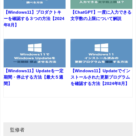
【Windows11】プロダクトキ
【ChatGPT】一度に入力できる
ーを確認する３つの方法【2024
文字数の上限について解説
年8月】
【Windows11】Updateを一定
【Windows11】Updateでイン
期間・停止する方法【最大５週
ストールされた更新プログラム
間】
を確認する方法【2024年8月】
監修者