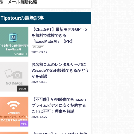
法 メール自動化編
Tipstourの最新記事
【ChatGPT】最新モデルGPT- 5
を無料で体験できる
『EaseMate AI』【PR】
ChatGPT
2025.09.19
ChatGPT
お名前コムのレンタルサーバに
VScodeでSSH接続できるかどう
かを確認
2025.08.13
その他
【不可能】VPN経由でAmazon
プライムビデオに安く契約する
ことは不可！理由を解説
2024.12.27
VPN