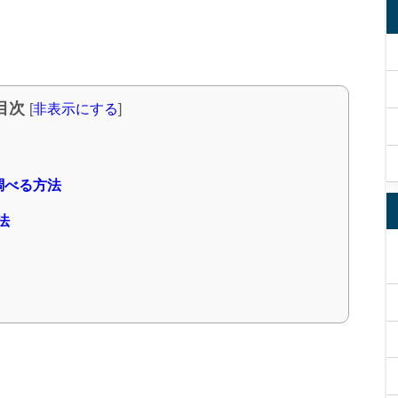
目次
[
非表示にする
]
調べる方法
法