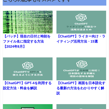
【バッチ】現在の日付と時刻を
【ChatGPT】ライター向け・ラ
ファイル名に指定する方法
イティング活用方法・15選
【2024年8月】
【ChatGPT】GPT-4を利用する
【ChatGPT】画面を日本語化す
設定方法・料金を解説
る最新の方法をわかりやすく解
説