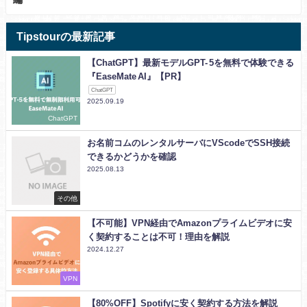
Tipstourの最新記事
【ChatGPT】最新モデルGPT- 5を無料で体験できる
『EaseMate AI』【PR】
ChatGPT
2025.09.19
ChatGPT
お名前コムのレンタルサーバにVScodeでSSH接続
できるかどうかを確認
2025.08.13
その他
【不可能】VPN経由でAmazonプライムビデオに安
く契約することは不可！理由を解説
2024.12.27
VPN
【80%OFF】Spotifyに安く契約する方法を解説