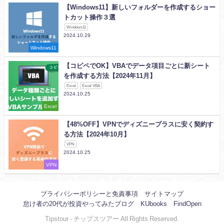
【Windows11】新しいフォルダーを作成するショー
トカット操作３選
Windows11
2024.10.29
Windows11
【コピペでOK】VBAでデータ項目ごとに新シート
を作成する方法【2024年11月】
Excel
Excel VBA
2024.10.25
Excel
【48%OFF】VPNでディズニープラスに安く契約す
る方法【2024年10月】
VPN
2024.10.25
VPN
プライバシーポリシーと免責事項
サイトマップ
怠け者の20代が投資やってみたブログ
KUbooks
FindOpen
Tipstour - チップスツアー All Rights Reserved.