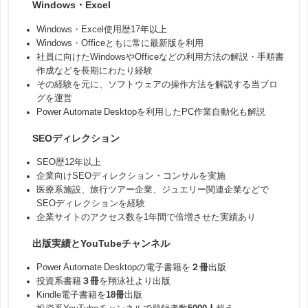
Windows・Excel
Windows・Excel使用歴17年以上
Windows・Officeともに常に最新版を利用
社員に向けたWindowsやOfficeなどの利用方法の解説・手順書
作成などを長期にわたり経験
その経験を元に、ソフトウェアの操作方法を解説する当ブロ
グを運営
Power Automate Desktopを利用したPC作業自動化も解説
SEOディレクション
SEO歴12年以上
企業向けSEOディレクション・コンサルを実施
医療系施設、旅行ツアー企業、ジュエリー関連企業などで
SEOディレクションを経験
企業サイトのアクセス数を1年間で倍増させた実績あり
出版実績とYouTubeチャンネル
Power Automate Desktopの電子書籍を
２冊
出版
投資系書籍
３冊
を翔泳社より出版
Kindle電子書籍を
18冊
出版