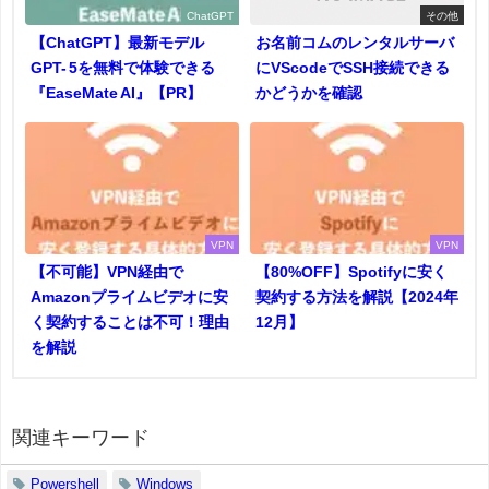
ChatGPT
その他
【ChatGPT】最新モデル
お名前コムのレンタルサーバ
GPT- 5を無料で体験できる
にVScodeでSSH接続できる
『EaseMate AI』【PR】
かどうかを確認
VPN
VPN
【不可能】VPN経由で
【80%OFF】Spotifyに安く
Amazonプライムビデオに安
契約する方法を解説【2024年
く契約することは不可！理由
12月】
を解説
関連キーワード
Powershell
Windows