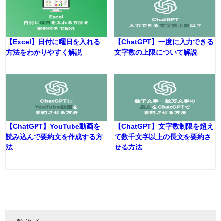
【Excel】日付に曜日を入れる
【ChatGPT】一度に入力できる
方法をわかりやすく解説
文字数の上限について解説
【ChatGPT】YouTube動画を
【ChatGPT】文字数制限を超え
読み込んで要約文を作成する方
て数千文字以上の長文を要約さ
法
せる方法