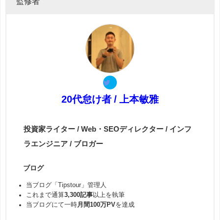
監修者
20代怠け者 / 上本敏雅
投資家ライター / Web・SEOディレクター / インフ
ラエンジニア / ブロガー
ブログ
当ブログ「Tipstour」管理人
これまで通算
3,300記事
以上を執筆
当ブログにて一時
月間100万PV
を達成