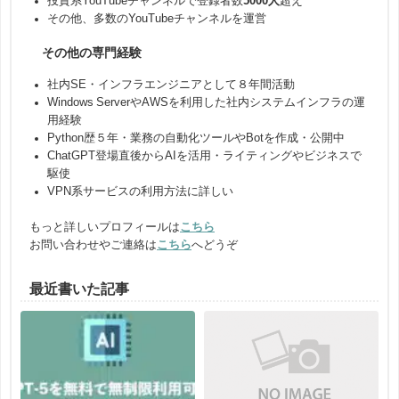
投資系YouTubeチャンネルで登録者数
5000人
超え
その他、多数のYouTubeチャンネルを運営
その他の専門経験
社内SE・インフラエンジニアとして８年間活動
Windows ServerやAWSを利用した社内システムインフラの運
用経験
Python歴５年・業務の自動化ツールやBotを作成・公開中
ChatGPT登場直後からAIを活用・ライティングやビジネスで
駆使
VPN系サービスの利用方法に詳しい
もっと詳しいプロフィールは
こちら
お問い合わせやご連絡は
こちら
へどうぞ
最近書いた記事