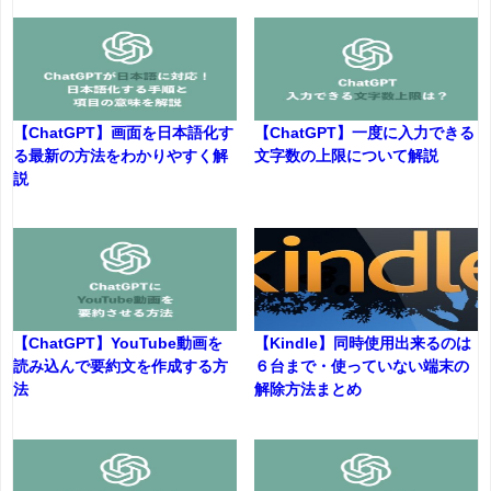
【ChatGPT】画面を日本語化す
【ChatGPT】一度に入力できる
る最新の方法をわかりやすく解
文字数の上限について解説
説
【ChatGPT】YouTube動画を
【Kindle】同時使用出来るのは
読み込んで要約文を作成する方
６台まで・使っていない端末の
法
解除方法まとめ