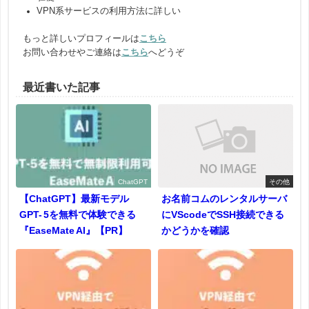
VPN系サービスの利用方法に詳しい
もっと詳しいプロフィールは
こちら
お問い合わせやご連絡は
こちら
へどうぞ
最近書いた記事
ChatGPT
その他
【ChatGPT】最新モデル
お名前コムのレンタルサーバ
GPT- 5を無料で体験できる
にVScodeでSSH接続できる
『EaseMate AI』【PR】
かどうかを確認