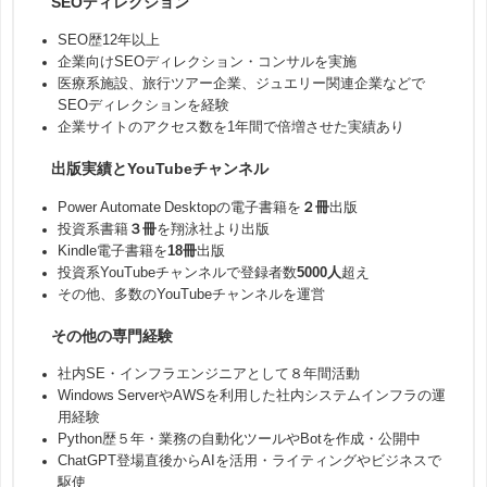
SEOディレクション
SEO歴12年以上
企業向けSEOディレクション・コンサルを実施
医療系施設、旅行ツアー企業、ジュエリー関連企業などで
SEOディレクションを経験
企業サイトのアクセス数を1年間で倍増させた実績あり
出版実績とYouTubeチャンネル
Power Automate Desktopの電子書籍を
２冊
出版
投資系書籍
３冊
を翔泳社より出版
Kindle電子書籍を
18冊
出版
投資系YouTubeチャンネルで登録者数
5000人
超え
その他、多数のYouTubeチャンネルを運営
その他の専門経験
社内SE・インフラエンジニアとして８年間活動
Windows ServerやAWSを利用した社内システムインフラの運
用経験
Python歴５年・業務の自動化ツールやBotを作成・公開中
ChatGPT登場直後からAIを活用・ライティングやビジネスで
駆使