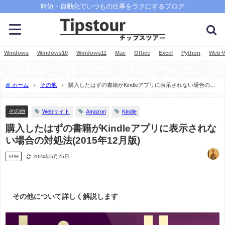
時短・自動化でいつもの仕事をラクにするブログ
Windows
Windows10
Windows11
Mac
Office
Excel
Python
Web
ホーム
その他
購入したはずの書籍がKindleアプリに表示されない場合の対
処法(2015年12月版)
その他
Webサイト
Amazon
Kindle
購入したはずの書籍がKindleアプリに表示されな
い場合の対処法(2015年12月版)
#PR
2024年5月25日
その他について詳しく解説します