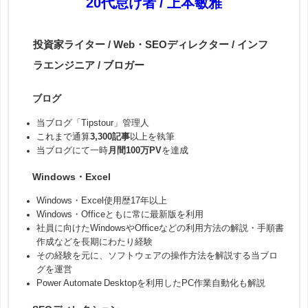
20代怠け者 / 上本敏雅
投資家ライター / Web・SEOディレクター / インフ
ラエンジニア / ブロガー
ブログ
当ブログ「Tipstour」管理人
これまで通算
3,300記事
以上を執筆
当ブログにて一時
月間100万PV
を達成
Windows・Excel
Windows・Excel使用歴17年以上
Windows・Officeともに常に最新版を利用
社員に向けたWindowsやOfficeなどの利用方法の解説・手順書
作成などを長期にわたり経験
その経験を元に、ソフトウェアの操作方法を解説する当ブロ
グを運営
Power Automate Desktopを利用したPC作業自動化も解説