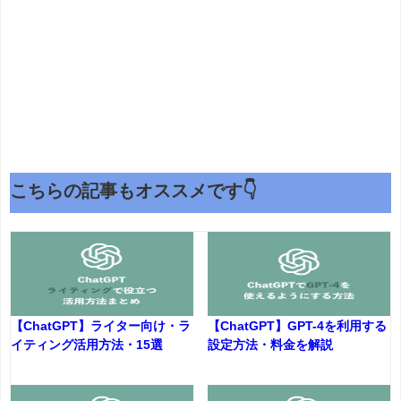
こちらの記事もオススメです👇
【ChatGPT】ライター向け・ラ
【ChatGPT】GPT-4を利用する
イティング活用方法・15選
設定方法・料金を解説