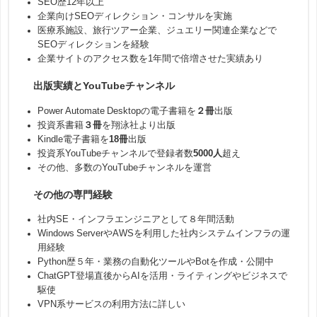
SEO歴12年以上
企業向けSEOディレクション・コンサルを実施
医療系施設、旅行ツアー企業、ジュエリー関連企業などで
SEOディレクションを経験
企業サイトのアクセス数を1年間で倍増させた実績あり
出版実績とYouTubeチャンネル
Power Automate Desktopの電子書籍を
２冊
出版
投資系書籍
３冊
を翔泳社より出版
Kindle電子書籍を
18冊
出版
投資系YouTubeチャンネルで登録者数
5000人
超え
その他、多数のYouTubeチャンネルを運営
その他の専門経験
社内SE・インフラエンジニアとして８年間活動
Windows ServerやAWSを利用した社内システムインフラの運
用経験
Python歴５年・業務の自動化ツールやBotを作成・公開中
ChatGPT登場直後からAIを活用・ライティングやビジネスで
駆使
VPN系サービスの利用方法に詳しい