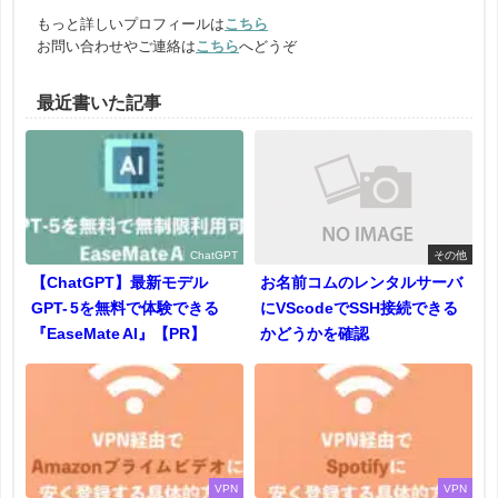
もっと詳しいプロフィールは
こちら
お問い合わせやご連絡は
こちら
へどうぞ
最近書いた記事
ChatGPT
その他
【ChatGPT】最新モデル
お名前コムのレンタルサーバ
GPT- 5を無料で体験できる
にVScodeでSSH接続できる
『EaseMate AI』【PR】
かどうかを確認
VPN
VPN