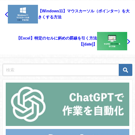
【Windows11】マウスカーソル（ポインター）を大
きくする方法
【Excel】特定のセルに斜めの罫線を引く方法
【[date]】