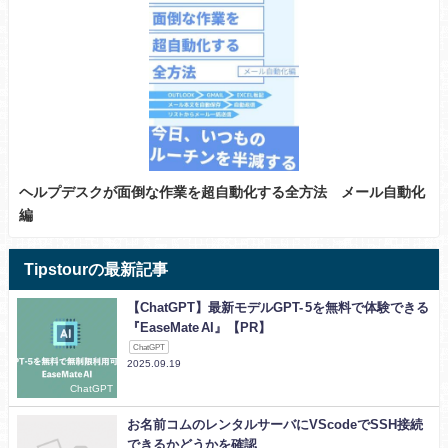
ヘルプデスクが面倒な作業を超自動化する全方法 メール自動化
編
Tipstourの最新記事
【ChatGPT】最新モデルGPT- 5を無料で体験できる
『EaseMate AI』【PR】
ChatGPT
2025.09.19
ChatGPT
お名前コムのレンタルサーバにVScodeでSSH接続
できるかどうかを確認