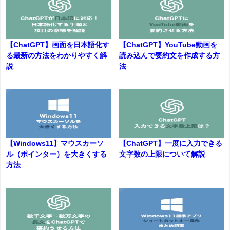
【ChatGPT】画面を日本語化す
【ChatGPT】YouTube動画を
る最新の方法をわかりやすく解
読み込んで要約文を作成する方
説
法
【Windows11】マウスカーソ
【ChatGPT】一度に入力できる
ル（ポインター）を大きくする
文字数の上限について解説
方法