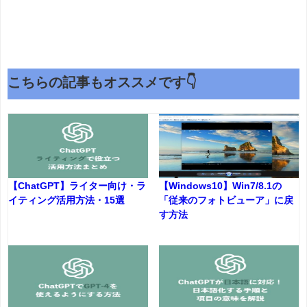
こちらの記事もオススメです👇
【ChatGPT】ライター向け・ラ
【Windows10】Win7/8.1の
イティング活用方法・15選
「従来のフォトビューア」に戻
す方法