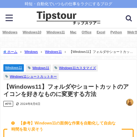
時短・自動化でいつもの仕事をラクにするブログ
Windows
Windows10
Windows11
Mac
Office
Excel
Python
Web
ホーム
Windows
Windows11
【Windows11】フォルダやショートカット
のアイコンを好きなものに変更する方法
Windows11
Windows11
Windows11カスタマイズ
Windows11ショートカットキー
【Windows11】フォルダやショートカットのア
イコンを好きなものに変更する方法
#PR
2024年8月6日
【参考】Windows11の面倒な作業を自動化して自由な
時間を取り戻そう