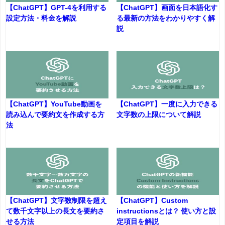
【ChatGPT】GPT-4を利用する
【ChatGPT】画面を日本語化す
設定方法・料金を解説
る最新の方法をわかりやすく解
説
【ChatGPT】YouTube動画を
【ChatGPT】一度に入力できる
読み込んで要約文を作成する方
文字数の上限について解説
法
【ChatGPT】文字数制限を超え
【ChatGPT】Custom
て数千文字以上の長文を要約さ
instructionsとは？ 使い方と設
せる方法
定項目を解説