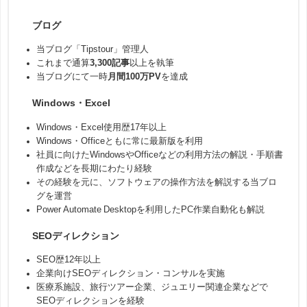
ブログ
当ブログ「Tipstour」管理人
これまで通算
3,300記事
以上を執筆
当ブログにて一時
月間100万PV
を達成
Windows・Excel
Windows・Excel使用歴17年以上
Windows・Officeともに常に最新版を利用
社員に向けたWindowsやOfficeなどの利用方法の解説・手順書
作成などを長期にわたり経験
その経験を元に、ソフトウェアの操作方法を解説する当ブロ
グを運営
Power Automate Desktopを利用したPC作業自動化も解説
SEOディレクション
SEO歴12年以上
企業向けSEOディレクション・コンサルを実施
医療系施設、旅行ツアー企業、ジュエリー関連企業などで
SEOディレクションを経験