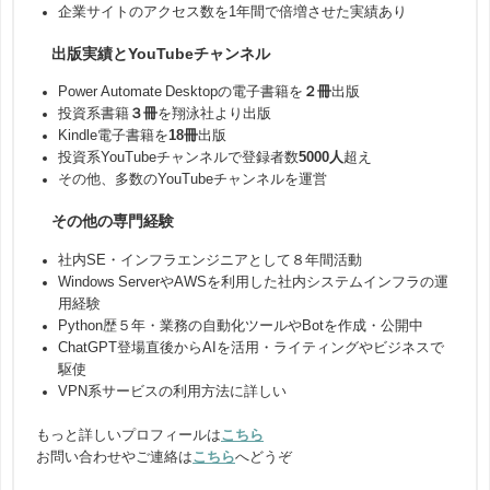
企業サイトのアクセス数を1年間で倍増させた実績あり
出版実績とYouTubeチャンネル
Power Automate Desktopの電子書籍を
２冊
出版
投資系書籍
３冊
を翔泳社より出版
Kindle電子書籍を
18冊
出版
投資系YouTubeチャンネルで登録者数
5000人
超え
その他、多数のYouTubeチャンネルを運営
その他の専門経験
社内SE・インフラエンジニアとして８年間活動
Windows ServerやAWSを利用した社内システムインフラの運
用経験
Python歴５年・業務の自動化ツールやBotを作成・公開中
ChatGPT登場直後からAIを活用・ライティングやビジネスで
駆使
VPN系サービスの利用方法に詳しい
もっと詳しいプロフィールは
こちら
お問い合わせやご連絡は
こちら
へどうぞ