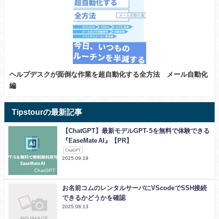
ヘルプデスクが面倒な作業を超自動化する全方法 メール自動化
編
Tipstourの最新記事
【ChatGPT】最新モデルGPT- 5を無料で体験できる
『EaseMate AI』【PR】
ChatGPT
2025.09.19
ChatGPT
お名前コムのレンタルサーバにVScodeでSSH接続
できるかどうかを確認
2025.08.13