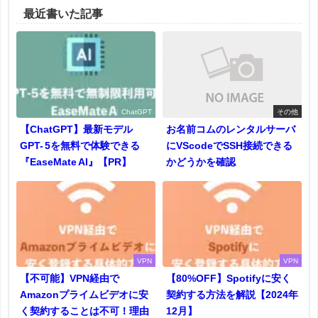
最近書いた記事
ChatGPT
その他
【ChatGPT】最新モデル
お名前コムのレンタルサーバ
GPT- 5を無料で体験できる
にVScodeでSSH接続できる
『EaseMate AI』【PR】
かどうかを確認
VPN
VPN
【不可能】VPN経由で
【80%OFF】Spotifyに安く
Amazonプライムビデオに安
契約する方法を解説【2024年
く契約することは不可！理由
12月】