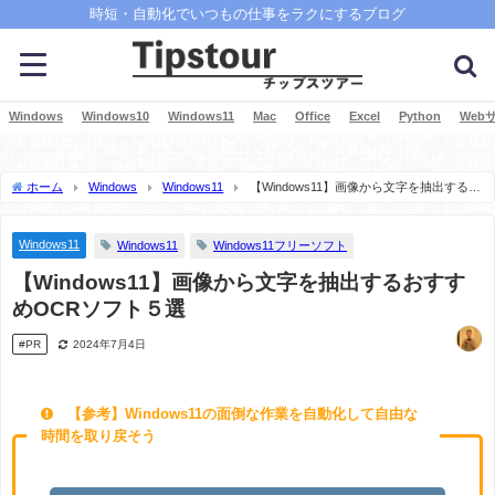
時短・自動化でいつもの仕事をラクにするブログ
Windows
Windows10
Windows11
Mac
Office
Excel
Python
Web
ホーム
Windows
Windows11
【Windows11】画像から文字を抽出するお
すすめOCRソフト５選
Windows11
Windows11
Windows11フリーソフト
【Windows11】画像から文字を抽出するおすす
めOCRソフト５選
#PR
2024年7月4日
【参考】Windows11の面倒な作業を自動化して自由な
時間を取り戻そう