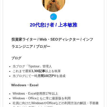
20代怠け者 / 上本敏雅
投資家ライター / Web・SEOディレクター / インフ
ラエンジニア / ブロガー
ブログ
当ブログ「Tipstour」管理人
これまで通算
3,300記事
以上を執筆
当ブログにて一時
月間100万PV
を達成
Windows・Excel
Windows・Excel使用歴17年以上
Windows・Officeともに常に最新版を利用
社員に向けたWindowsやOfficeなどの利用方法の解説・手順書