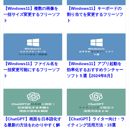
【Windows11】複数の画像を
【Windows11】キーボードの
一括サイズ変更するフリーソフ
割り当てを変更するフリーソフ
ト
ト
【Windows11】ファイル名を
【Windows11】アプリ起動を
一括変更可能にするフリーソフ
効率化するおすすめランチャー
ト
ソフト５選【2024年8月】
【ChatGPT】画面を日本語化す
【ChatGPT】ライター向け・ラ
る最新の方法をわかりやすく解
イティング活用方法・15選