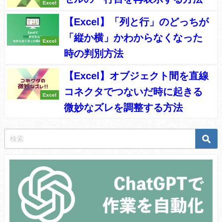
Excel
【Excel】「列と行」のどっちが
「縦か横」かわからなくなった
Excel
時の判別方法
【Excel】オブジェクト間を直線
コネクタでつないだ時に起きる
Excel
微妙なズレを調整する方法