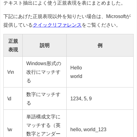
テキスト抽出によく使う正規表現を表にまとめました。
下記にあげた正規表現以外を知りたい場合は、Microsoftが
提供している
クイックリファレンス
をご覧ください。
正規
説明
例
表現
Windows形式の
Hello
\r\n
改行にマッチす
world
る
数字にマッチす
\d
1234, 5, 9
る
単語構成文字に
マッチする（英
\w
hello, world_123
数字とアンダー