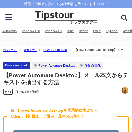
時短・自動化でいつもの仕事をラクにするブログ
Windows
Windows10
Windows11
Mac
Office
Excel
Python
Web
ホーム
Windows
Power Automate
【Power Automate Desktop】メール
本文からテキストを抽出する方法
Power Automate
Power Automate Desktop
作業自動化
【Power Automate Desktop】メール本文からテ
キストを抽出する方法
#PR
2024年7月9日
Power Automate Desktopを体系的に学ぶなら
Udemy【初回ユーザ限定・最大96%割引】