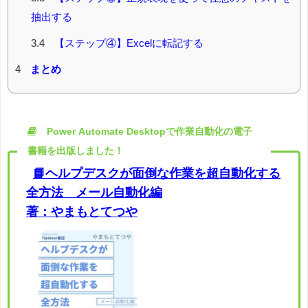
抽出する
3.4
【ステップ④】Excelに転記する
4
まとめ
Power Automate Desktopで作業自動化の電子
書籍を出版しました！
📘ヘルプデスクが面倒な作業を超自動化する
全方法 メール自動化編
著：やまもとてつや