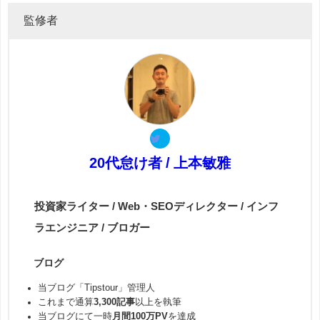
監修者
20代怠け者 / 上本敏雅
投資家ライター / Web・SEOディレクター / インフ
ラエンジニア / ブロガー
ブログ
当ブログ「Tipstour」管理人
これまで通算
3,300記事
以上を執筆
当ブログにて一時
月間100万PV
を達成