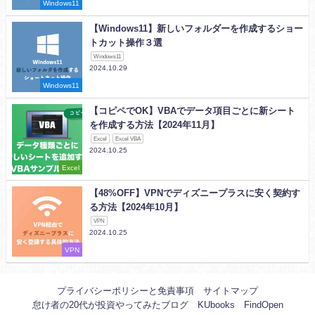
Windows11
【Windows11】新しいフォルダーを作成するショー
トカット操作３選
Windows11
2024.10.29
Windows11
【コピペでOK】VBAでデータ項目ごとに新シート
を作成する方法【2024年11月】
Excel
Excel VBA
2024.10.25
Excel
【48%OFF】VPNでディズニープラスに安く契約す
る方法【2024年10月】
VPN
2024.10.25
VPN
プライバシーポリシーと免責事項
サイトマップ
怠け者の20代が投資やってみたブログ
KUbooks
FindOpen