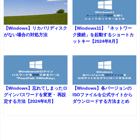
【Windows】リカバリディスク
【Windows11】「ネットワー
がない場合の対処方法
ク接続」を起動するショートカ
ットキー【2024年8月】
【Windows】忘れてしまったロ
【Windows】各バージョンの
グインパスワードを変更・ 再設
ISOファイルを公式サイトから
定する方法【2024年8月】
ダウンロードする方法まとめ