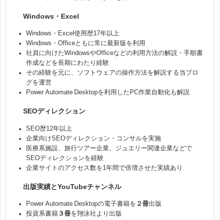
Windows・Excel
Windows・Excel使用歴17年以上
Windows・Officeともに常に最新版を利用
社員に向けたWindowsやOfficeなどの利用方法の解説・手順書
作成などを長期にわたり経験
その経験を元に、ソフトウェアの操作方法を解説する当ブロ
グを運営
Power Automate Desktopを利用したPC作業自動化も解説
SEOディレクション
SEO歴12年以上
企業向けSEOディレクション・コンサルを実施
医療系施設、旅行ツアー企業、ジュエリー関連企業などで
SEOディレクションを経験
企業サイトのアクセス数を1年間で倍増させた実績あり
出版実績とYouTubeチャンネル
Power Automate Desktopの電子書籍を
２冊
出版
投資系書籍
３冊
を翔泳社より出版