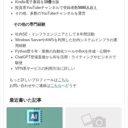
Kindle電子書籍を
18冊
出版
投資系YouTubeチャンネルで登録者数
5000人
超え
その他、多数のYouTubeチャンネルを運営
その他の専門経験
社内SE・インフラエンジニアとして８年間活動
Windows ServerやAWSを利用した社内システムインフラの運
用経験
Python歴５年・業務の自動化ツールやBotを作成・公開中
ChatGPT登場直後からAIを活用・ライティングやビジネスで
駆使
VPN系サービスの利用方法に詳しい
もっと詳しいプロフィールは
こちら
お問い合わせやご連絡は
こちら
へどうぞ
最近書いた記事