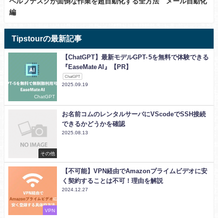
ヘルプデスクが面倒な作業を超自動化する全方法 メール自動化
編
Tipstourの最新記事
【ChatGPT】最新モデルGPT- 5を無料で体験できる
『EaseMate AI』【PR】
ChatGPT
2025.09.19
ChatGPT
お名前コムのレンタルサーバにVScodeでSSH接続
できるかどうかを確認
2025.08.13
その他
【不可能】VPN経由でAmazonプライムビデオに安
く契約することは不可！理由を解説
2024.12.27
VPN