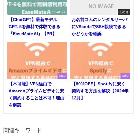
ChatGPT
その他
【ChatGPT】最新モデル
お名前コムのレンタルサーバ
GPT- 5を無料で体験できる
にVScodeでSSH接続できる
『EaseMate AI』【PR】
かどうかを確認
VPN
VPN
【不可能】VPN経由で
【80%OFF】Spotifyに安く
Amazonプライムビデオに安
契約する方法を解説【2024年
く契約することは不可！理由
12月】
を解説
関連キーワード