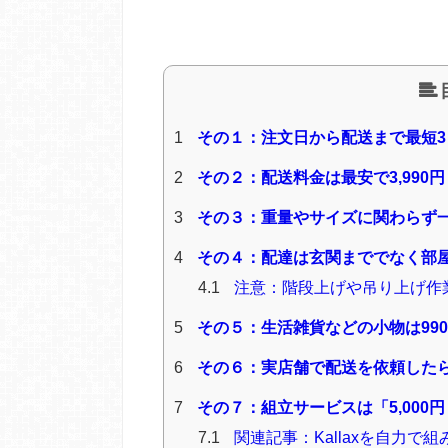
1
その１：注文日から配送まで最短3
2
その２：配送料金は最安で3,990
3
その３：重量やサイズに関わらず
4
その４：配達は玄関まででなく部
4.1
注意：階段上げや吊り上げ作
5
その５：生活雑貨などの小物は990
6
その６：実店舗で配送を依頼したら3
7
その７：組立サービスは「5,000
7.1
関連記事：Kallaxを自力で