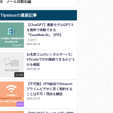
法 メール自動化編
Tipstourの最新記事
【ChatGPT】最新モデルGPT- 5
を無料で体験できる
『EaseMate AI』【PR】
ChatGPT
2025.09.19
ChatGPT
お名前コムのレンタルサーバに
VScodeでSSH接続できるかどう
かを確認
2025.08.13
その他
【不可能】VPN経由でAmazon
プライムビデオに安く契約する
ことは不可！理由を解説
2024.12.27
VPN