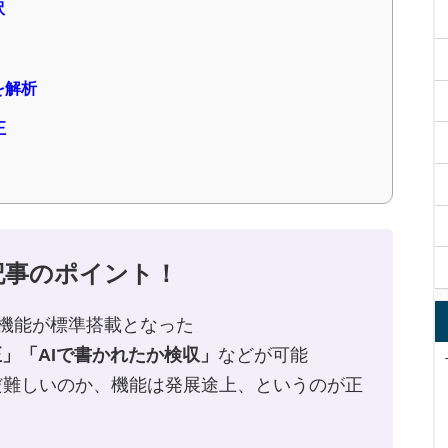
訳
を解析
正
記事のポイント！
る編集機能が標準搭載となった
」「AIで書かれたか検収」
などが可能
だ難しいのか、機能は発展途上、というのが正