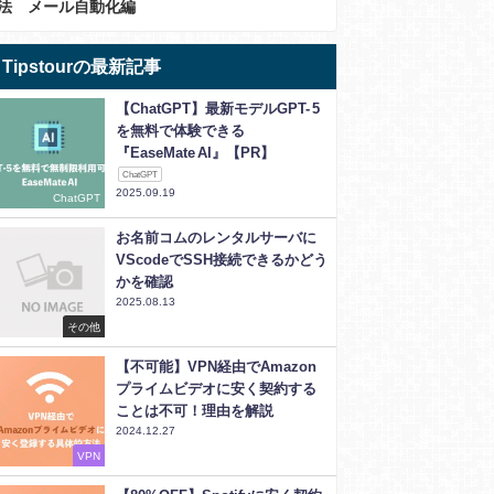
法 メール自動化編
Tipstourの最新記事
【ChatGPT】最新モデルGPT- 5
を無料で体験できる
『EaseMate AI』【PR】
ChatGPT
2025.09.19
ChatGPT
お名前コムのレンタルサーバに
VScodeでSSH接続できるかどう
かを確認
2025.08.13
その他
【不可能】VPN経由でAmazon
プライムビデオに安く契約する
ことは不可！理由を解説
2024.12.27
VPN