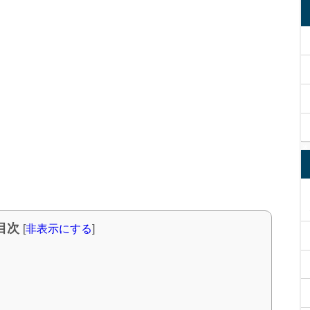
目次
[
非表示にする
]