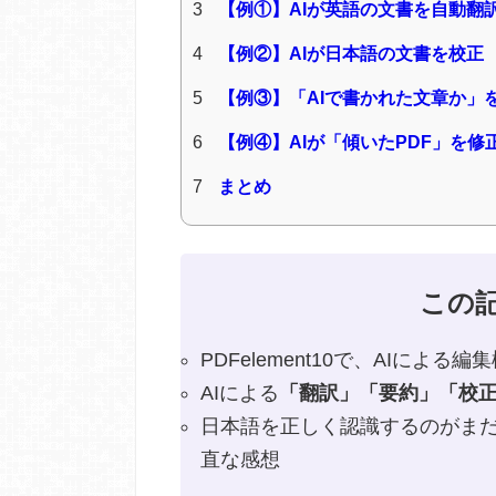
3
【例①】AIが英語の文書を自動翻
4
【例②】AIが日本語の文書を校正
5
【例③】「AIで書かれた文章か」
6
【例④】AIが「傾いたPDF」を修
7
まとめ
この
PDFelement10で、AIによ
AIによる
「翻訳」「要約」「校正
日本語を正しく認識するのがま
直な感想