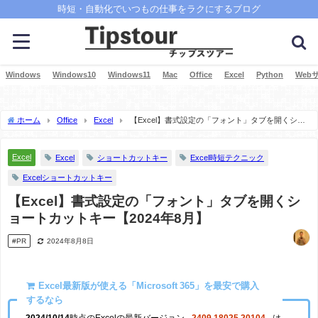
時短・自動化でいつもの仕事をラクにするブログ
Windows
Windows10
Windows11
Mac
Office
Excel
Python
Web
ホーム
Office
Excel
【Excel】書式設定の「フォント」タブを開くショ
ートカットキー【2024年8月】
Excel
Excel
ショートカットキー
Excel時短テクニック
Excelショートカットキー
【Excel】書式設定の「フォント」タブを開くシ
ョートカットキー【2024年8月】
#PR
2024年8月8日
Excel最新版が使える「Microsoft 365」を最安で購入
するなら
2024/10/14
時点のExcelの最新バージョン
2409 18025.20104
は