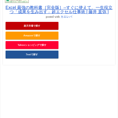
Excel 最強の教科書［完全版］--すぐに使えて、一生役立
つ「成果を生み出す」超エクセル仕事術 [ 藤井 直弥 ]
posted with
カエレバ
楽天市場で探す
Amazonで探す
Yahooショッピングで探す
7netで探す