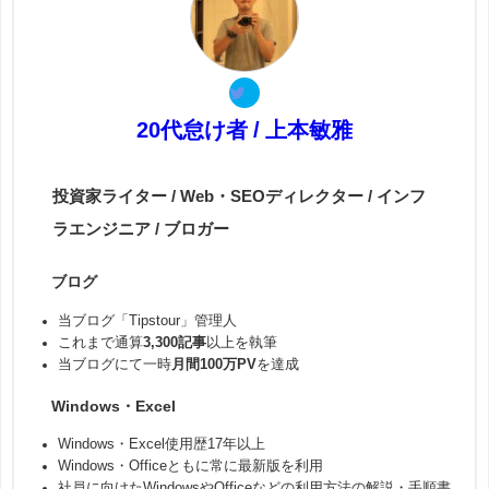
20代怠け者 / 上本敏雅
投資家ライター / Web・SEOディレクター / インフ
ラエンジニア / ブロガー
ブログ
当ブログ「Tipstour」管理人
これまで通算
3,300記事
以上を執筆
当ブログにて一時
月間100万PV
を達成
Windows・Excel
Windows・Excel使用歴17年以上
Windows・Officeともに常に最新版を利用
社員に向けたWindowsやOfficeなどの利用方法の解説・手順書