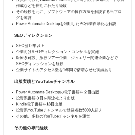
作成などを長期にわたり経験
その経験を元に、ソフトウェアの操作方法を解説する当ブロ
グを運営
Power Automate Desktopを利用したPC作業自動化も解説
SEOディレクション
SEO歴12年以上
企業向けSEOディレクション・コンサルを実施
医療系施設、旅行ツアー企業、ジュエリー関連企業などで
SEOディレクションを経験
企業サイトのアクセス数を1年間で倍増させた実績あり
出版実績とYouTubeチャンネル
Power Automate Desktopの電子書籍を
２冊
出版
投資系書籍
３冊
を翔泳社より出版
Kindle電子書籍を
18冊
出版
投資系YouTubeチャンネルで登録者数
5000人
超え
その他、多数のYouTubeチャンネルを運営
その他の専門経験