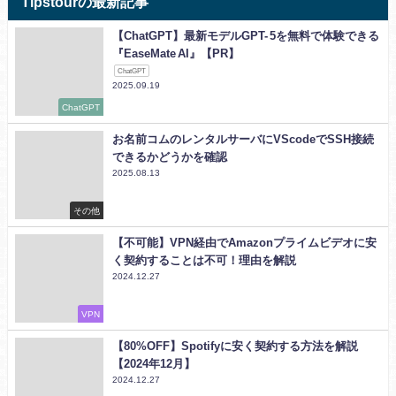
Tipstourの最新記事
【ChatGPT】最新モデルGPT- 5を無料で体験できる
『EaseMate AI』【PR】
ChatGPT
2025.09.19
ChatGPT
お名前コムのレンタルサーバにVScodeでSSH接続
できるかどうかを確認
2025.08.13
その他
【不可能】VPN経由でAmazonプライムビデオに安
く契約することは不可！理由を解説
2024.12.27
VPN
【80%OFF】Spotifyに安く契約する方法を解説
【2024年12月】
2024.12.27