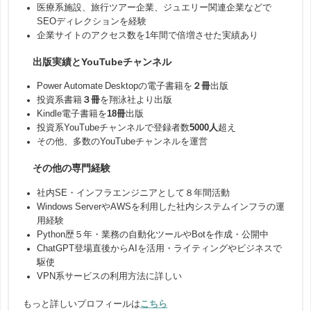
医療系施設、旅行ツアー企業、ジュエリー関連企業などで
SEOディレクションを経験
企業サイトのアクセス数を1年間で倍増させた実績あり
出版実績とYouTubeチャンネル
Power Automate Desktopの電子書籍を
２冊
出版
投資系書籍
３冊
を翔泳社より出版
Kindle電子書籍を
18冊
出版
投資系YouTubeチャンネルで登録者数
5000人
超え
その他、多数のYouTubeチャンネルを運営
その他の専門経験
社内SE・インフラエンジニアとして８年間活動
Windows ServerやAWSを利用した社内システムインフラの運
用経験
Python歴５年・業務の自動化ツールやBotを作成・公開中
ChatGPT登場直後からAIを活用・ライティングやビジネスで
駆使
VPN系サービスの利用方法に詳しい
もっと詳しいプロフィールは
こちら