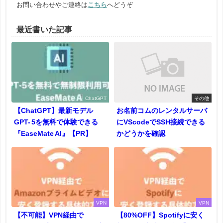
お問い合わせやご連絡は
こちら
へどうぞ
最近書いた記事
ChatGPT
その他
【ChatGPT】最新モデル
お名前コムのレンタルサーバ
GPT- 5を無料で体験できる
にVScodeでSSH接続できる
『EaseMate AI』【PR】
かどうかを確認
VPN
VPN
【不可能】VPN経由で
【80%OFF】Spotifyに安く