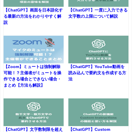
【ChatGPT】画面を日本語化す
【ChatGPT】一度に入力できる
る最新の方法をわかりやすく解
文字数の上限について解説
説
【Zoom】ミュートは強制解除
【ChatGPT】YouTube動画を
可能！？主催者がミュートを操
読み込んで要約文を作成する方
作できる場合とできない場合・
法
まとめ【方法も解説】
【ChatGPT】文字数制限を超え
【ChatGPT】Custom