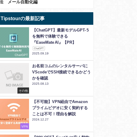
法 メール自動化編
Tipstourの最新記事
【ChatGPT】最新モデルGPT- 5
を無料で体験できる
『EaseMate AI』【PR】
ChatGPT
2025.09.19
ChatGPT
お名前コムのレンタルサーバに
VScodeでSSH接続できるかどう
かを確認
2025.08.13
その他
【不可能】VPN経由でAmazon
プライムビデオに安く契約する
ことは不可！理由を解説
2024.12.27
VPN