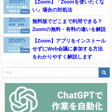
【Zoom】「Zoomを使いたくな
い」場合の対処法
Zoom
無料版でどこまで利用できる？
Zoomの無料・有料の違いを解説
Zoom
【Zoom】アプリをインストール
せずにWeb会議に参加する方法
Zoom
をわかりやすく解説します