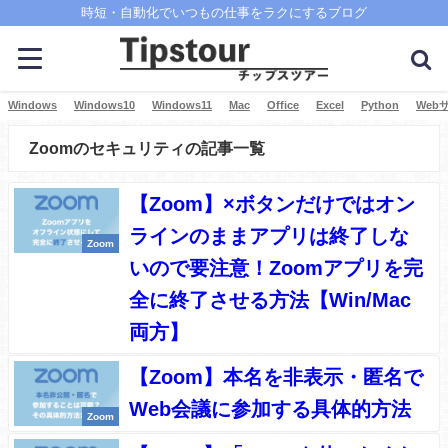
時短・自動化でいつもの仕事をラクにするブログ
Windows
Windows10
Windows11
Mac
Office
Excel
Python
Web
Zoomのセキュリティの記事一覧
【Zoom】×ボタンだけではオン
ラインのままアプリは終了しな
Zoom
いので要注意！Zoomアプリを完
全に終了させる方法【Win/Mac
両方】
【Zoom】本名を非表示・匿名で
Web会議に参加する具体的方法
Zoom