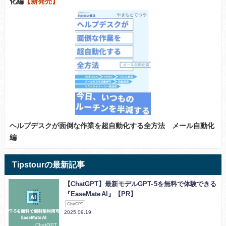
化編
【新発売】
ヘルプデスクが面倒な作業を超自動化する全方法 メール自動化
編
Tipstourの最新記事
【ChatGPT】最新モデルGPT- 5を無料で体験できる
『EaseMate AI』【PR】
ChatGPT
2025.09.19
ChatGPT