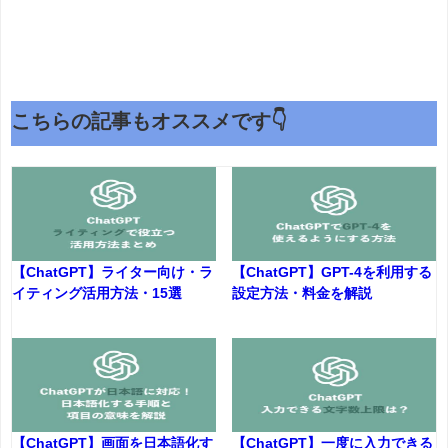
こちらの記事もオススメです👇
【ChatGPT】ライター向け・ラ
【ChatGPT】GPT-4を利用する
イティング活用方法・15選
設定方法・料金を解説
【ChatGPT】画面を日本語化す
【ChatGPT】一度に入力できる