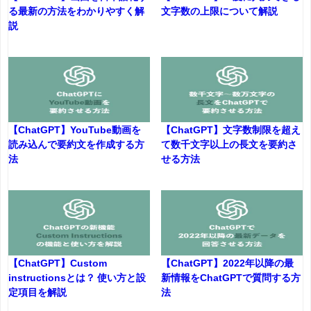
る最新の方法をわかりやすく解
文字数の上限について解説
説
【ChatGPT】YouTube動画を
【ChatGPT】文字数制限を超え
読み込んで要約文を作成する方
て数千文字以上の長文を要約さ
法
せる方法
【ChatGPT】Custom
【ChatGPT】2022年以降の最
instructionsとは？ 使い方と設
新情報をChatGPTで質問する方
定項目を解説
法