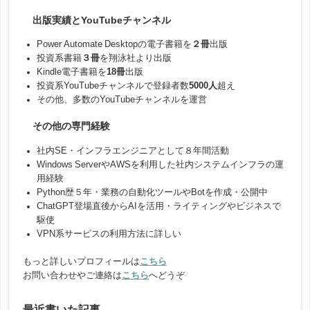
出版実績とYouTubeチャンネル
Power Automate Desktopの電子書籍を
２冊
出版
投資系書籍
３冊
を翔泳社より出版
Kindle電子書籍を
18冊
出版
投資系YouTubeチャンネルで登録者数
5000人
超え
その他、多数のYouTubeチャンネルを運営
その他の専門経験
社内SE・インフラエンジニアとして８年間活動
Windows ServerやAWSを利用した社内システムインフラの運
用経験
Python歴５年・業務の自動化ツールやBotを作成・公開中
ChatGPT登場直後からAIを活用・ライティングやビジネスで
駆使
VPN系サービスの利用方法に詳しい
もっと詳しいプロフィールは
こちら
お問い合わせやご連絡は
こちら
へどうぞ
最近書いた記事