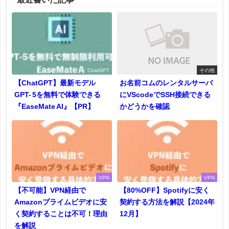
ChatGPT
その他
【ChatGPT】最新モデル
お名前コムのレンタルサーバ
GPT- 5を無料で体験できる
にVScodeでSSH接続できる
『EaseMate AI』【PR】
かどうかを確認
VPN
VPN
【不可能】VPN経由で
【80%OFF】Spotifyに安く
Amazonプライムビデオに安
契約する方法を解説【2024年
く契約することは不可！理由
12月】
を解説