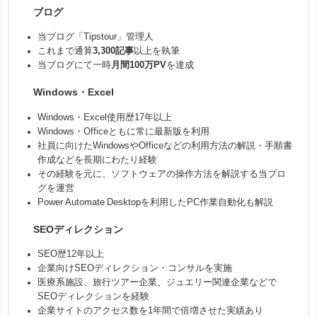
ブログ
当ブログ「Tipstour」管理人
これまで通算
3,300記事
以上を執筆
当ブログにて一時
月間100万PV
を達成
Windows・Excel
Windows・Excel使用歴17年以上
Windows・Officeともに常に最新版を利用
社員に向けたWindowsやOfficeなどの利用方法の解説・手順書
作成などを長期にわたり経験
その経験を元に、ソフトウェアの操作方法を解説する当ブロ
グを運営
Power Automate Desktopを利用したPC作業自動化も解説
SEOディレクション
SEO歴12年以上
企業向けSEOディレクション・コンサルを実施
医療系施設、旅行ツアー企業、ジュエリー関連企業などで
SEOディレクションを経験
企業サイトのアクセス数を1年間で倍増させた実績あり