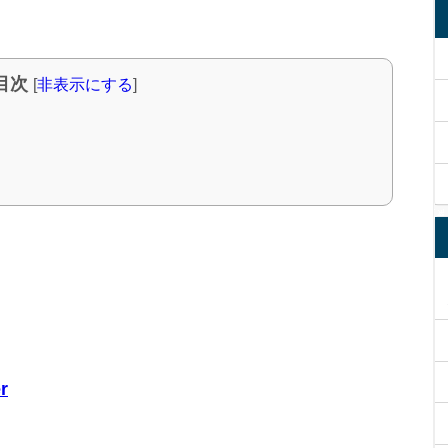
目次
[
非表示にする
]
r