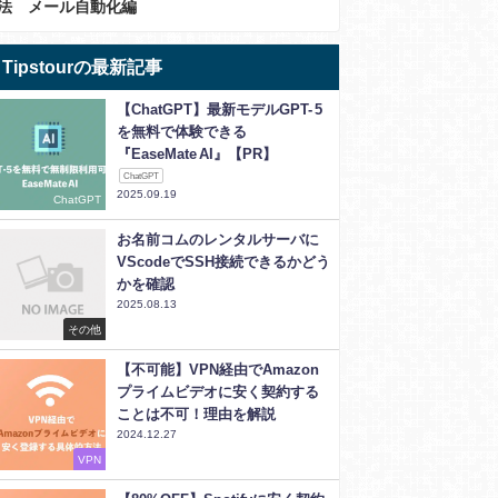
法 メール自動化編
Tipstourの最新記事
【ChatGPT】最新モデルGPT- 5
を無料で体験できる
『EaseMate AI』【PR】
ChatGPT
2025.09.19
ChatGPT
お名前コムのレンタルサーバに
VScodeでSSH接続できるかどう
かを確認
2025.08.13
その他
【不可能】VPN経由でAmazon
プライムビデオに安く契約する
ことは不可！理由を解説
2024.12.27
VPN