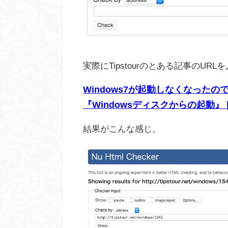
実際にTipstourのとある記事のU
Windows7が起動しなくなっ
『Windowsディスクからの起動』 | T
結果がこんな感じ。