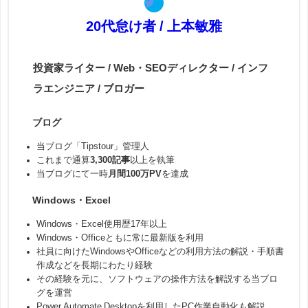
20代怠け者 / 上本敏雅
投資家ライター / Web・SEOディレクター / インフ
ラエンジニア / ブロガー
ブログ
当ブログ「Tipstour」管理人
これまで通算
3,300記事
以上を執筆
当ブログにて一時
月間100万PV
を達成
Windows・Excel
Windows・Excel使用歴17年以上
Windows・Officeともに常に最新版を利用
社員に向けたWindowsやOfficeなどの利用方法の解説・手順書
作成などを長期にわたり経験
その経験を元に、ソフトウェアの操作方法を解説する当ブロ
グを運営
Power Automate Desktopを利用したPC作業自動化も解説