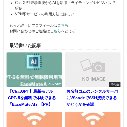
ChatGPT登場直後からAIを活用・ライティングやビジネスで
駆使
VPN系サービスの利用方法に詳しい
もっと詳しいプロフィールは
こちら
お問い合わせやご連絡は
こちら
へどうぞ
最近書いた記事
ChatGPT
その他
【ChatGPT】最新モデル
お名前コムのレンタルサーバ
GPT- 5を無料で体験できる
にVScodeでSSH接続できる
『EaseMate AI』【PR】
かどうかを確認