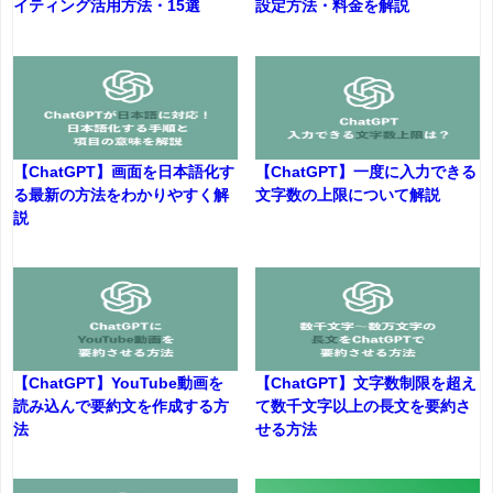
イティング活用方法・15選
設定方法・料金を解説
【ChatGPT】画面を日本語化す
【ChatGPT】一度に入力できる
る最新の方法をわかりやすく解
文字数の上限について解説
説
【ChatGPT】YouTube動画を
【ChatGPT】文字数制限を超え
読み込んで要約文を作成する方
て数千文字以上の長文を要約さ
法
せる方法