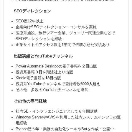
SEOディレクション
SEO歴12年以上
企業向けSEOディレクション・コンサルを実施
医療系施設、旅行ツアー企業、ジュエリー関連企業などで
SEOディレクションを経験
企業サイトのアクセス数を1年間で倍増させた実績あり
出版実績とYouTubeチャンネル
Power Automate Desktopの電子書籍を
２冊
出版
投資系書籍
３冊
を翔泳社より出版
Kindle電子書籍を
18冊
出版
投資系YouTubeチャンネルで登録者数
5000人
超え
その他、多数のYouTubeチャンネルを運営
その他の専門経験
社内SE・インフラエンジニアとして８年間活動
Windows ServerやAWSを利用した社内システムインフラの運
用経験
Python歴５年・業務の自動化ツールやBotを作成・公開中