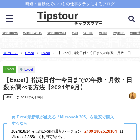
時短・自動化でいつもの仕事をラクにするブログ
Windows
Windows10
Windows11
Mac
Office
Excel
Python
Web
ホーム
Office
Excel
【Excel】指定日付〜今日までの年数・月数・日数
を調べる方法【2024年9月】
Excel
Excel
【Excel】指定日付〜今日までの年数・月数・日
数を調べる方法【2024年9月】
#PR
2024年9月26日
Excel最新版が使える「Microsoft 365」を最安で購入
するなら
2024/10/14
時点のExcelの最新バージョン
2409 18025.20104
は
Microsoft 365にて利用可能です。