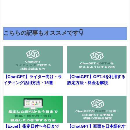
こちらの記事もオススメです👇
【ChatGPT】ライター向け・ラ
【ChatGPT】GPT-4を利用する
イティング活用方法・15選
設定方法・料金を解説
【Excel】指定日付〜今日まで
【ChatGPT】画面を日本語化す