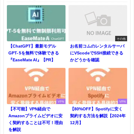
ChatGPT
その他
【ChatGPT】最新モデル
お名前コムのレンタルサーバ
GPT- 5を無料で体験できる
にVScodeでSSH接続できる
『EaseMate AI』【PR】
かどうかを確認
VPN
VPN
【不可能】VPN経由で
【80%OFF】Spotifyに安く
Amazonプライムビデオに安
契約する方法を解説【2024年
く契約することは不可！理由
12月】
を解説