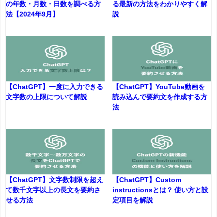
の年数・月数・日数を調べる方
る最新の方法をわかりやすく解
法【2024年9月】
説
【ChatGPT】一度に入力できる
【ChatGPT】YouTube動画を
文字数の上限について解説
読み込んで要約文を作成する方
法
【ChatGPT】文字数制限を超え
【ChatGPT】Custom
て数千文字以上の長文を要約さ
instructionsとは？ 使い方と設
せる方法
定項目を解説