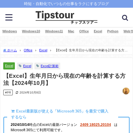
時短・自動化でいつもの仕事をラクにするブログ
Windows
Windows10
Windows11
Mac
Office
Excel
Python
Web
ホーム
Office
Excel
【Excel】生年月日から現在の年齢を計算する方法
【2024年10月】
Excel
Excel
Excel計算術
【Excel】生年月日から現在の年齢を計算する方
法【2024年10月】
#PR
2024年10月8日
Excel最新版が使える「Microsoft 365」を最安で購入
するなら
2024/10/14
時点のExcelの最新バージョン
2409 18025.20104
は
Microsoft 365にて利用可能です。