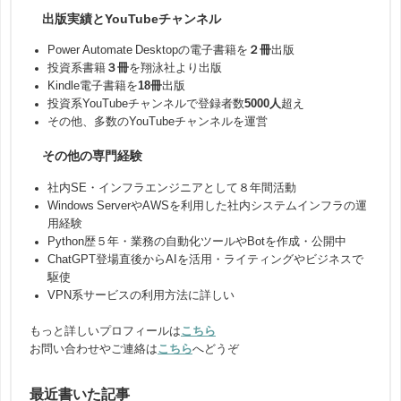
出版実績とYouTubeチャンネル
Power Automate Desktopの電子書籍を
２冊
出版
投資系書籍
３冊
を翔泳社より出版
Kindle電子書籍を
18冊
出版
投資系YouTubeチャンネルで登録者数
5000人
超え
その他、多数のYouTubeチャンネルを運営
その他の専門経験
社内SE・インフラエンジニアとして８年間活動
Windows ServerやAWSを利用した社内システムインフラの運
用経験
Python歴５年・業務の自動化ツールやBotを作成・公開中
ChatGPT登場直後からAIを活用・ライティングやビジネスで
駆使
VPN系サービスの利用方法に詳しい
もっと詳しいプロフィールは
こちら
お問い合わせやご連絡は
こちら
へどうぞ
最近書いた記事