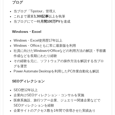
ブログ
当ブログ「Tipstour」管理人
これまで通算
3,300記事
以上を執筆
当ブログにて一時
月間100万PV
を達成
Windows・Excel
Windows・Excel使用歴17年以上
Windows・Officeともに常に最新版を利用
社員に向けたWindowsやOfficeなどの利用方法の解説・手順書
作成などを長期にわたり経験
その経験を元に、ソフトウェアの操作方法を解説する当ブロ
グを運営
Power Automate Desktopを利用したPC作業自動化も解説
SEOディレクション
SEO歴12年以上
企業向けSEOディレクション・コンサルを実施
医療系施設、旅行ツアー企業、ジュエリー関連企業などで
SEOディレクションを経験
企業サイトのアクセス数を1年間で倍増させた実績あり