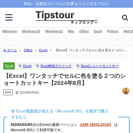
時短・自動化でいつもの仕事をラクにするブログ
Windows
Windows10
Windows11
Mac
Office
Excel
Python
Web
ホーム
Office
Excel
【Excel】ワンタッチでセルに色を塗る２つのショ
ートカットキー【2024年8月】
Excel
Excel
Excel時短テクニック
Excelショートカットキー
【Excel】ワンタッチでセルに色を塗る２つのシ
ョートカットキー【2024年8月】
#PR
2024年8月8日
Excel最新版が使える「Microsoft 365」を最安で購入
するなら
2024/10/14
時点のExcelの最新バージョン
2409 18025.20104
は
Microsoft 365にて利用可能です。