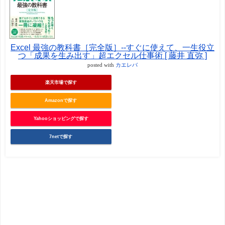
Excel 最強の教科書［完全版］--すぐに使えて、一生役立
つ「成果を生み出す」超エクセル仕事術 [ 藤井 直弥 ]
posted with
カエレバ
楽天市場で探す
Amazonで探す
Yahooショッピングで探す
7netで探す