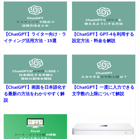
【ChatGPT】ライター向け・ラ
【ChatGPT】GPT-4を利用する
イティング活用方法・15選
設定方法・料金を解説
【ChatGPT】画面を日本語化す
【ChatGPT】一度に入力できる
る最新の方法をわかりやすく解
文字数の上限について解説
説