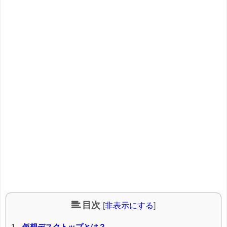
目次
[
非表示にする
]
1
仮想デスクトップとは？