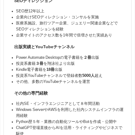
SEOディレクション
SEO歴12年以上
企業向けSEOディレクション・コンサルを実施
医療系施設、旅行ツアー企業、ジュエリー関連企業などで
SEOディレクションを経験
企業サイトのアクセス数を1年間で倍増させた実績あり
出版実績とYouTubeチャンネル
Power Automate Desktopの電子書籍を
２冊
出版
投資系書籍
３冊
を翔泳社より出版
Kindle電子書籍を
18冊
出版
投資系YouTubeチャンネルで登録者数
5000人
超え
その他、多数のYouTubeチャンネルを運営
その他の専門経験
社内SE・インフラエンジニアとして８年間活動
Windows ServerやAWSを利用した社内システムインフラの運
用経験
Python歴５年・業務の自動化ツールやBotを作成・公開中
ChatGPT登場直後からAIを活用・ライティングやビジネスで
駆使