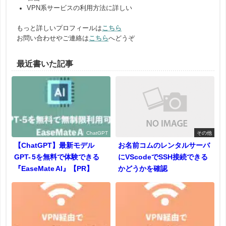
VPN系サービスの利用方法に詳しい
もっと詳しいプロフィールは
こちら
お問い合わせやご連絡は
こちら
へどうぞ
最近書いた記事
ChatGPT
その他
【ChatGPT】最新モデル
お名前コムのレンタルサーバ
GPT- 5を無料で体験できる
にVScodeでSSH接続できる
『EaseMate AI』【PR】
かどうかを確認