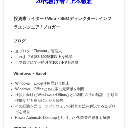
20代怠け者 / 上本敏雅
投資家ライター / Web・SEOディレクター / インフ
ラエンジニア / ブロガー
ブログ
当ブログ「Tipstour」管理人
これまで通算
3,300記事
以上を執筆
当ブログにて一時
月間100万PV
を達成
Windows・Excel
Windows・Excel使用歴17年以上
Windows・Officeともに常に最新版を利用
社員に向けたWindowsやOfficeなどの利用方法の解説・手順書
作成などを長期にわたり経験
その経験を元に、ソフトウェアの操作方法を解説する当ブロ
グを運営
Power Automate Desktopを利用したPC作業自動化も解説