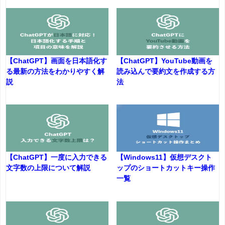
【ChatGPT】画面を日本語化す
【ChatGPT】YouTube動画を
る最新の方法をわかりやすく解
読み込んで要約文を作成する方
説
法
【ChatGPT】一度に入力できる
【Windows11】仮想デスクト
文字数の上限について解説
ップのショートカットキー操作
一覧