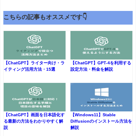
こちらの記事もオススメです👇
【ChatGPT】ライター向け・ラ
【ChatGPT】GPT-4を利用する
イティング活用方法・15選
設定方法・料金を解説
【ChatGPT】画面を日本語化す
【Windows11】Stable
る最新の方法をわかりやすく解
Diffusionのインストール方法を
説
解説