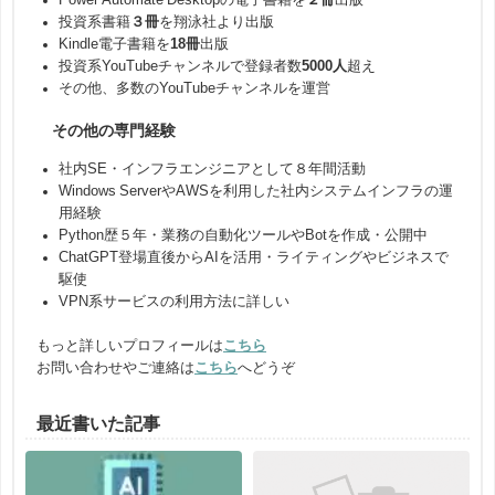
投資系書籍
３冊
を翔泳社より出版
Kindle電子書籍を
18冊
出版
投資系YouTubeチャンネルで登録者数
5000人
超え
その他、多数のYouTubeチャンネルを運営
その他の専門経験
社内SE・インフラエンジニアとして８年間活動
Windows ServerやAWSを利用した社内システムインフラの運
用経験
Python歴５年・業務の自動化ツールやBotを作成・公開中
ChatGPT登場直後からAIを活用・ライティングやビジネスで
駆使
VPN系サービスの利用方法に詳しい
もっと詳しいプロフィールは
こちら
お問い合わせやご連絡は
こちら
へどうぞ
最近書いた記事