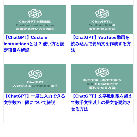
【ChatGPT】Custom
【ChatGPT】YouTube動画を
instructionsとは？ 使い方と設
読み込んで要約文を作成する方
定項目を解説
法
【ChatGPT】一度に入力できる
【ChatGPT】文字数制限を超え
文字数の上限について解説
て数千文字以上の長文を要約さ
せる方法