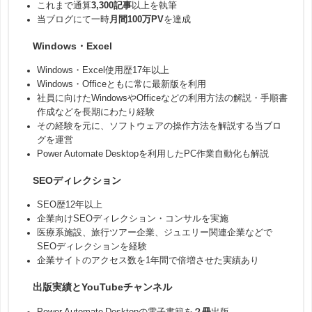
これまで通算
3,300記事
以上を執筆
当ブログにて一時
月間100万PV
を達成
Windows・Excel
Windows・Excel使用歴17年以上
Windows・Officeともに常に最新版を利用
社員に向けたWindowsやOfficeなどの利用方法の解説・手順書
作成などを長期にわたり経験
その経験を元に、ソフトウェアの操作方法を解説する当ブロ
グを運営
Power Automate Desktopを利用したPC作業自動化も解説
SEOディレクション
SEO歴12年以上
企業向けSEOディレクション・コンサルを実施
医療系施設、旅行ツアー企業、ジュエリー関連企業などで
SEOディレクションを経験
企業サイトのアクセス数を1年間で倍増させた実績あり
出版実績とYouTubeチャンネル
Power Automate Desktopの電子書籍を
２冊
出版