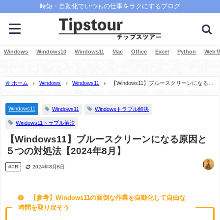
時短・自動化でいつもの仕事をラクにするブログ
Windows
Windows10
Windows11
Mac
Office
Excel
Python
Web
ホーム
Windows
Windows11
【Windows11】ブルースクリーンになる原
因と５つの対処法【2024年8月】
Windows11
Windows11
Windowsトラブル解決
Windows11トラブル解決
【Windows11】ブルースクリーンになる原因と
５つの対処法【2024年8月】
#PR
2024年8月8日
【参考】Windows11の面倒な作業を自動化して自由な
時間を取り戻そう