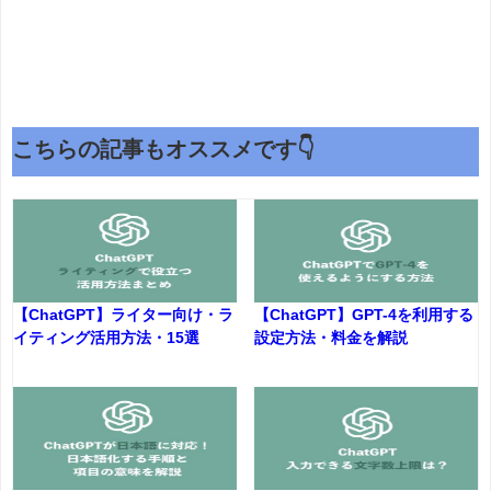
こちらの記事もオススメです👇
【ChatGPT】ライター向け・ラ
【ChatGPT】GPT-4を利用する
イティング活用方法・15選
設定方法・料金を解説