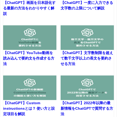
【ChatGPT】画面を日本語化す
【ChatGPT】一度に入力できる
る最新の方法をわかりやすく解
文字数の上限について解説
説
【ChatGPT】YouTube動画を
【ChatGPT】文字数制限を超え
読み込んで要約文を作成する方
て数千文字以上の長文を要約さ
法
せる方法
【ChatGPT】Custom
【ChatGPT】2022年以降の最
instructionsとは？ 使い方と設
新情報をChatGPTで質問する方
定項目を解説
法