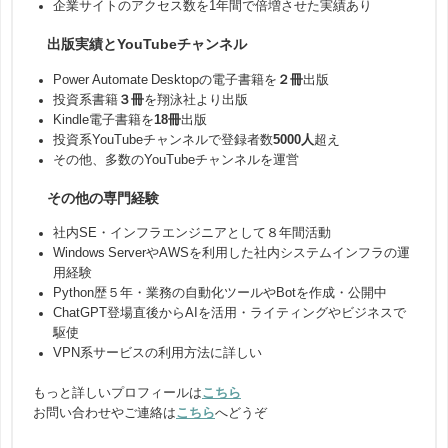
企業サイトのアクセス数を1年間で倍増させた実績あり
出版実績とYouTubeチャンネル
Power Automate Desktopの電子書籍を
２冊
出版
投資系書籍
３冊
を翔泳社より出版
Kindle電子書籍を
18冊
出版
投資系YouTubeチャンネルで登録者数
5000人
超え
その他、多数のYouTubeチャンネルを運営
その他の専門経験
社内SE・インフラエンジニアとして８年間活動
Windows ServerやAWSを利用した社内システムインフラの運
用経験
Python歴５年・業務の自動化ツールやBotを作成・公開中
ChatGPT登場直後からAIを活用・ライティングやビジネスで
駆使
VPN系サービスの利用方法に詳しい
もっと詳しいプロフィールは
こちら
お問い合わせやご連絡は
こちら
へどうぞ