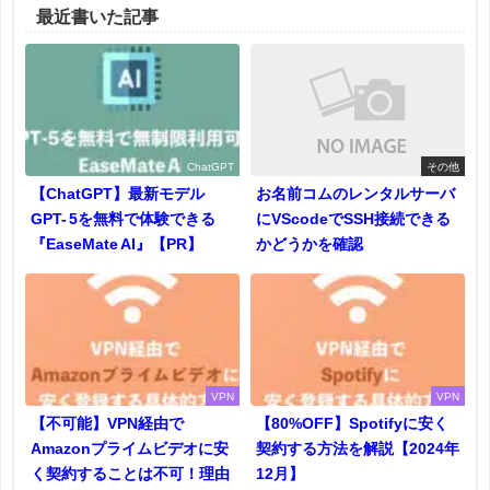
最近書いた記事
ChatGPT
その他
【ChatGPT】最新モデル
お名前コムのレンタルサーバ
GPT- 5を無料で体験できる
にVScodeでSSH接続できる
『EaseMate AI』【PR】
かどうかを確認
VPN
VPN
【不可能】VPN経由で
【80%OFF】Spotifyに安く
Amazonプライムビデオに安
契約する方法を解説【2024年
く契約することは不可！理由
12月】