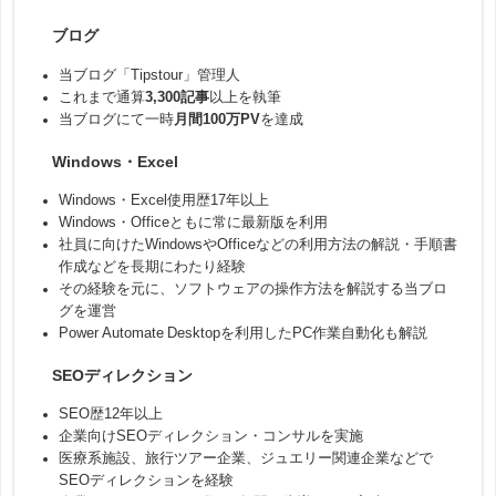
ブログ
当ブログ「Tipstour」管理人
これまで通算
3,300記事
以上を執筆
当ブログにて一時
月間100万PV
を達成
Windows・Excel
Windows・Excel使用歴17年以上
Windows・Officeともに常に最新版を利用
社員に向けたWindowsやOfficeなどの利用方法の解説・手順書
作成などを長期にわたり経験
その経験を元に、ソフトウェアの操作方法を解説する当ブロ
グを運営
Power Automate Desktopを利用したPC作業自動化も解説
SEOディレクション
SEO歴12年以上
企業向けSEOディレクション・コンサルを実施
医療系施設、旅行ツアー企業、ジュエリー関連企業などで
SEOディレクションを経験