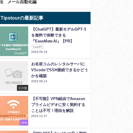
法 メール自動化編
Tipstourの最新記事
【ChatGPT】最新モデルGPT- 5
を無料で体験できる
『EaseMate AI』【PR】
ChatGPT
2025.09.19
ChatGPT
お名前コムのレンタルサーバに
VScodeでSSH接続できるかどう
かを確認
2025.08.13
その他
【不可能】VPN経由でAmazon
プライムビデオに安く契約する
ことは不可！理由を解説
2024.12.27
VPN