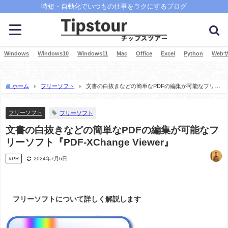
時短・自動化でいつもの仕事をラクにするブログ
Windows
Windows10
Windows11
Mac
Office
Excel
Python
Web
ホーム
フリーソフト
文書の白抜きなどの簡単なPDFの編集が可能なフリー
ソフト『PDF-XChange Viewer』
フリーソフト
フリーソフト
文書の白抜きなどの簡単なPDFの編集が可能なフ
リーソフト『PDF-XChange Viewer』
#PR
2024年7月6日
フリーソフトについて詳しく解説します