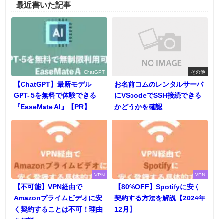
最近書いた記事
ChatGPT
その他
【ChatGPT】最新モデル
お名前コムのレンタルサーバ
GPT- 5を無料で体験できる
にVScodeでSSH接続できる
『EaseMate AI』【PR】
かどうかを確認
VPN
VPN
【不可能】VPN経由で
【80%OFF】Spotifyに安く
Amazonプライムビデオに安
契約する方法を解説【2024年
く契約することは不可！理由
12月】