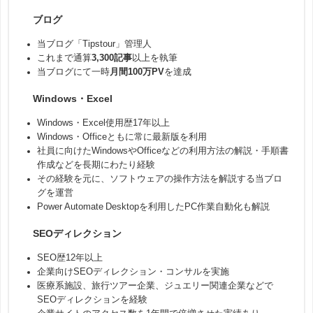
ブログ
当ブログ「Tipstour」管理人
これまで通算
3,300記事
以上を執筆
当ブログにて一時
月間100万PV
を達成
Windows・Excel
Windows・Excel使用歴17年以上
Windows・Officeともに常に最新版を利用
社員に向けたWindowsやOfficeなどの利用方法の解説・手順書
作成などを長期にわたり経験
その経験を元に、ソフトウェアの操作方法を解説する当ブロ
グを運営
Power Automate Desktopを利用したPC作業自動化も解説
SEOディレクション
SEO歴12年以上
企業向けSEOディレクション・コンサルを実施
医療系施設、旅行ツアー企業、ジュエリー関連企業などで
SEOディレクションを経験