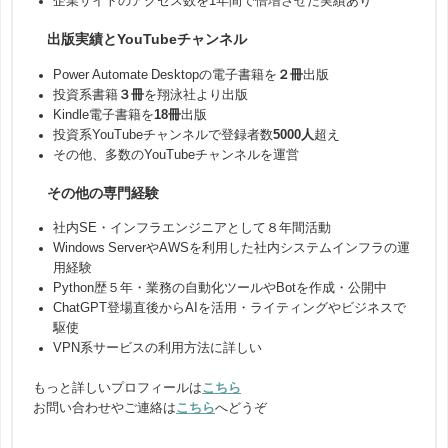
企業サイトのアクセス数を1年間で倍増させた実績あり
出版実績とYouTubeチャンネル
Power Automate Desktopの電子書籍を
２冊
出版
投資系書籍
３冊
を翔泳社より出版
Kindle電子書籍を
18冊
出版
投資系YouTubeチャンネルで登録者数
5000人
超え
その他、多数のYouTubeチャンネルを運営
その他の専門経験
社内SE・インフラエンジニアとして８年間活動
Windows ServerやAWSを利用した社内システムインフラの運
用経験
Python歴５年・業務の自動化ツールやBotを作成・公開中
ChatGPT登場直後からAIを活用・ライティングやビジネスで
駆使
VPN系サービスの利用方法に詳しい
もっと詳しいプロフィールは
こちら
お問い合わせやご連絡は
こちら
へどうぞ