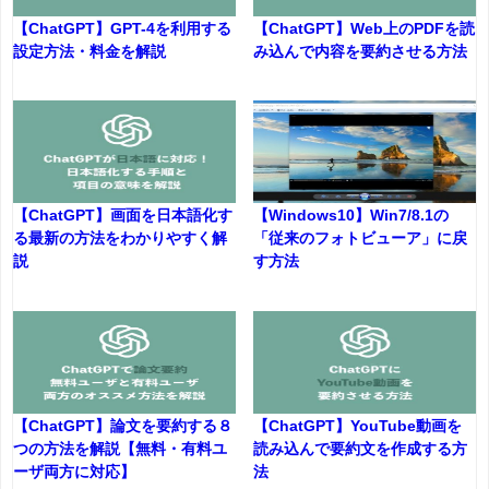
【ChatGPT】GPT-4を利用する
【ChatGPT】Web上のPDFを読
設定方法・料金を解説
み込んで内容を要約させる方法
【ChatGPT】画面を日本語化す
【Windows10】Win7/8.1の
る最新の方法をわかりやすく解
「従来のフォトビューア」に戻
説
す方法
【ChatGPT】論文を要約する８
【ChatGPT】YouTube動画を
つの方法を解説【無料・有料ユ
読み込んで要約文を作成する方
ーザ両方に対応】
法