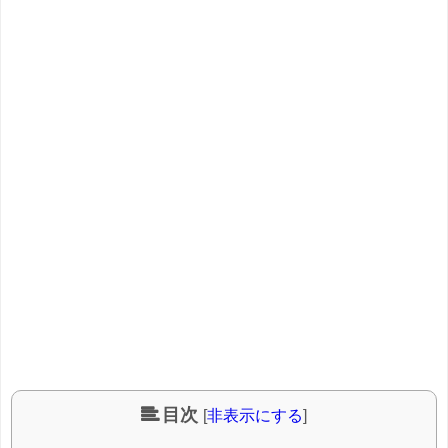
目次
[
非表示にする
]