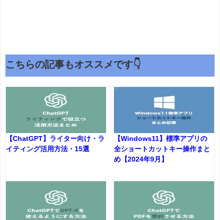
こちらの記事もオススメです👇
【ChatGPT】ライター向け・ラ
【Windows11】標準アプリの
イティング活用方法・15選
全ショートカットキー操作まと
め【2024年9月】