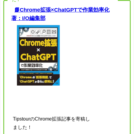
📘Chrome拡張×ChatGPTで作業効率化
著：I/O編集部
TipstourのChrome拡張記事を寄稿し
ました！