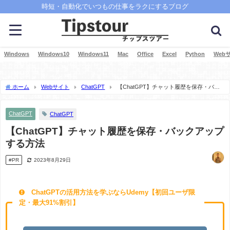
時短・自動化でいつもの仕事をラクにするブログ
Windows
Windows10
Windows11
Mac
Office
Excel
Python
Web
ホーム
Webサイト
ChatGPT
【ChatGPT】チャット履歴を保存・バッ
クアップする方法
ChatGPT
ChatGPT
【ChatGPT】チャット履歴を保存・バックアップ
する方法
#PR
2023年8月29日
ChatGPTの活用方法を学ぶならUdemy【初回ユーザ限
定・最大91%割引】