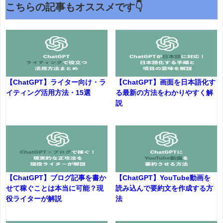
こちらの記事もオススメです👇
【ChatGPT】ライター向け・ラ
【ChatGPT】画面を日本語化す
イティング活用方法・15選
る最新の方法をわかりやすく解
説
【ChatGPT】ブログ記事を書か
【ChatGPT】YouTube動画を
せて稼ぐことは本当に可能？現
読み込んで要約文を作成する方
役ライターが解説
法