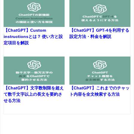
【ChatGPT】Custom
【ChatGPT】GPT-4を利用する
instructionsとは？ 使い方と設
設定方法・料金を解説
定項目を解説
【ChatGPT】文字数制限を超え
【ChatGPT】これまでのチャッ
て数千文字以上の長文を要約さ
ト内容を全文検索する方法
せる方法