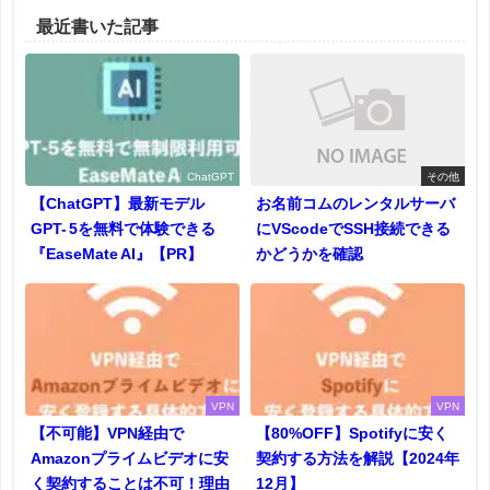
最近書いた記事
ChatGPT
その他
【ChatGPT】最新モデル
お名前コムのレンタルサーバ
GPT- 5を無料で体験できる
にVScodeでSSH接続できる
『EaseMate AI』【PR】
かどうかを確認
VPN
VPN
【不可能】VPN経由で
【80%OFF】Spotifyに安く
Amazonプライムビデオに安
契約する方法を解説【2024年
く契約することは不可！理由
12月】