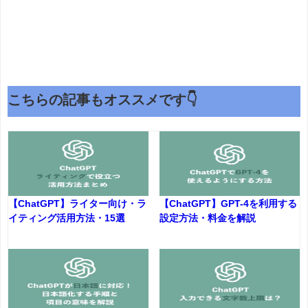
こちらの記事もオススメです👇
【ChatGPT】ライター向け・ラ
【ChatGPT】GPT-4を利用する
イティング活用方法・15選
設定方法・料金を解説