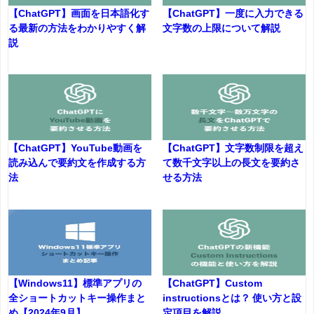
【ChatGPT】画面を日本語化す
【ChatGPT】一度に入力できる
る最新の方法をわかりやすく解
文字数の上限について解説
説
【ChatGPT】YouTube動画を
【ChatGPT】文字数制限を超え
読み込んで要約文を作成する方
て数千文字以上の長文を要約さ
法
せる方法
【Windows11】標準アプリの
【ChatGPT】Custom
全ショートカットキー操作まと
instructionsとは？ 使い方と設
め【2024年9月】
定項目を解説