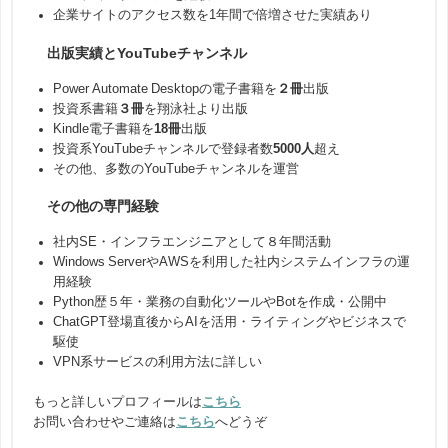
企業サイトのアクセス数を1年間で倍増させた実績あり
出版実績とYouTubeチャンネル
Power Automate Desktopの電子書籍を
２冊
出版
投資系書籍
３冊
を翔泳社より出版
Kindle電子書籍を
18冊
出版
投資系YouTubeチャンネルで登録者数
5000人
超え
その他、多数のYouTubeチャンネルを運営
その他の専門経験
社内SE・インフラエンジニアとして８年間活動
Windows ServerやAWSを利用した社内システムインフラの運
用経験
Python歴５年・業務の自動化ツールやBotを作成・公開中
ChatGPT登場直後からAIを活用・ライティングやビジネスで
駆使
VPN系サービスの利用方法に詳しい
もっと詳しいプロフィールは
こちら
お問い合わせやご連絡は
こちら
へどうぞ