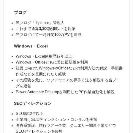
ブログ
当ブログ「Tipstour」管理人
これまで通算
3,300記事
以上を執筆
当ブログにて一時
月間100万PV
を達成
Windows・Excel
Windows・Excel使用歴17年以上
Windows・Officeともに常に最新版を利用
社員に向けたWindowsやOfficeなどの利用方法の解説・手順書
作成などを長期にわたり経験
その経験を元に、ソフトウェアの操作方法を解説する当ブロ
グを運営
Power Automate Desktopを利用したPC作業自動化も解説
SEOディレクション
SEO歴12年以上
企業向けSEOディレクション・コンサルを実施
医療系施設、旅行ツアー企業、ジュエリー関連企業などで
SEOディレクションを経験